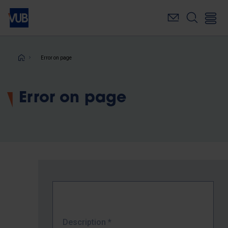
Skip
to
main
content
Breadcrumb
Error on page
Error on page
Description
*