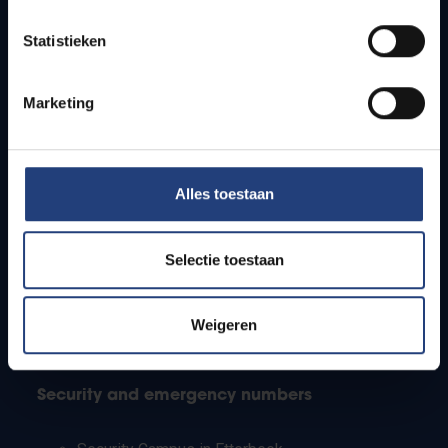
Timetables
Statistieken
How to get to the VUB campuses
Research groups
Campus facilities
Marketing
Info for
Alles toestaan
Press
Students
Staff
Selectie toestaan
PhD students
Teachers and secondary schools
Working students
Weigeren
International students
Security and emergency numbers