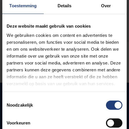
opleidingen
Toestemming
Details
Over
Deze website maakt gebruik van cookies
We gebruiken cookies om content en advertenties te
personaliseren, om functies voor social media te bieden
en om ons websiteverkeer te analyseren. Ook delen we
informatie over uw gebruik van onze site met onze
partners voor social media, adverteren en analyse. Deze
partners kunnen deze gegevens combineren met andere
informatie die u aan ze heeft verstrekt of die ze hebben
verzameld op basis van uw gebruik van hun services.
Toestemmingsselectie
Noodzakelijk
Quick links
Webmail
Voorkeuren
Jobs