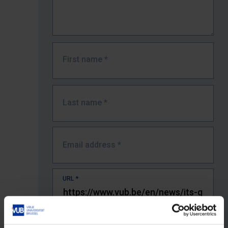
First name
*
Last name
*
Email address
*
URL
*
The full URL of the page where you encountered the error.
E.g. https://www.vub.be/nl/studeren-aan-de-vub/alle-