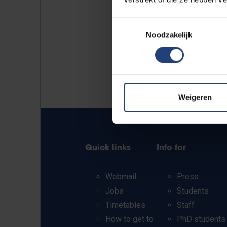
Toestemmingsselectie
Noodzakelijk
Weigeren
Quick links
Info for
Webmail
Press
Jobs
Students
Timetables
Staff
How to get to
PhD students