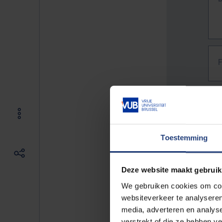
Toestemming
Deze website maakt gebruik
We gebruiken cookies om cont
websiteverkeer te analyseren
media, adverteren en analys
The f
verstrekt of die ze hebben v
E.g. 