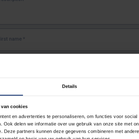
First name
*
Last name
*
Details
Email address
*
 van cookies
URL
*
ent en advertenties te personaliseren, om functies voor social
. Ook delen we informatie over uw gebruik van onze site met on
e. Deze partners kunnen deze gegevens combineren met andere i
ull URL of the page where you encountered the error.
erzameld op basis van uw gebruik van hun services.
https://www.vub.be/nl/studeren-aan-de-vub/alle-opleidingen