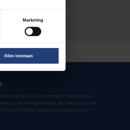
Marketing
Alles toestaan
B
ed University, VUB is committed to make an active
better society: through research, education and social
 in this commitment. Support our projects and co-