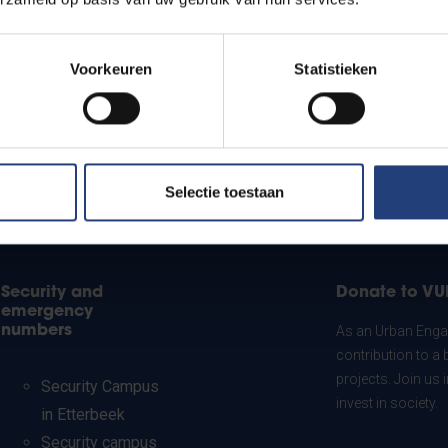
Voorkeuren
Statistieken
Selectie toestaan
Security and
Donate to VU
emergency
numbers
As an Urban Engag
contribution to a 
projects. Join us
Security Campus
invest in society.
in Etterbeek
Security campus