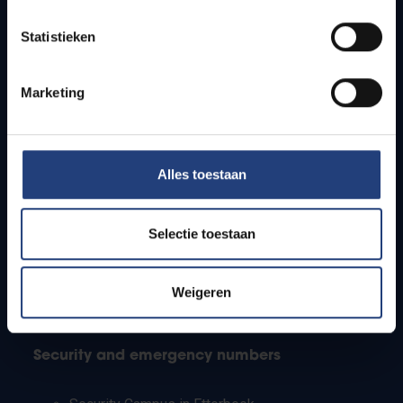
Timetables
Statistieken
How to get to the VUB campuses
Research groups
Campus facilities
Marketing
Info for
Alles toestaan
Press
Students
Staff
Selectie toestaan
PhD students
Teachers and secondary schools
Working students
Weigeren
International students
Security and emergency numbers