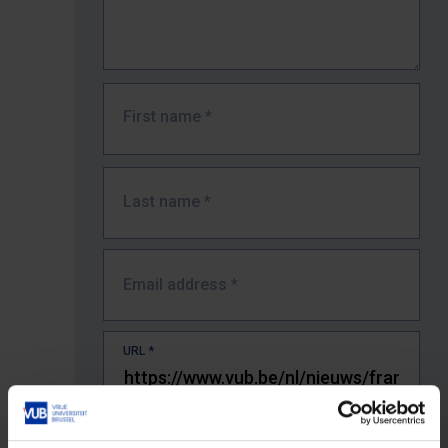
First name
*
Last name
*
Email address
*
URL
*
The full URL of the page where you encountered the error.
E.g. https://www.vub.be/nl/studeren-aan-de-vub/alle-