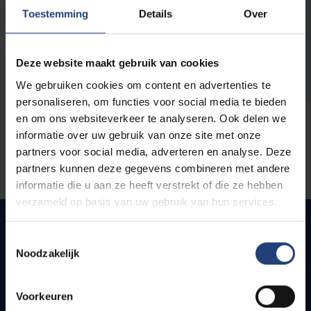
opleidingen
Toestemming
Details
Over
Deze website maakt gebruik van cookies
We gebruiken cookies om content en advertenties te
personaliseren, om functies voor social media te bieden
en om ons websiteverkeer te analyseren. Ook delen we
informatie over uw gebruik van onze site met onze
partners voor social media, adverteren en analyse. Deze
partners kunnen deze gegevens combineren met andere
informatie die u aan ze heeft verstrekt of die ze hebben
verzameld op basis van uw gebruik van hun services.
Toestemmingsselectie
Noodzakelijk
Quick links
Webmail
Voorkeuren
Jobs