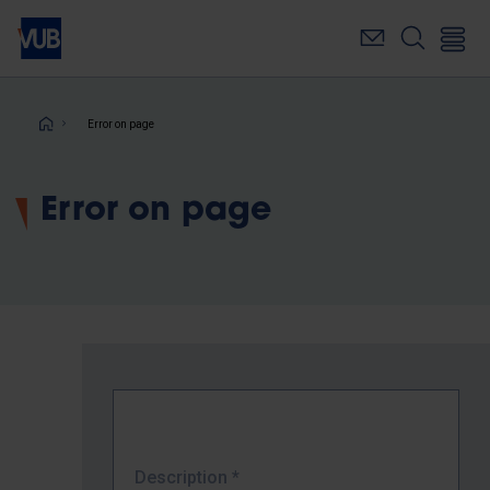
Skip
to
main
content
Breadcrumb
Error on page
Error on page
Description
*