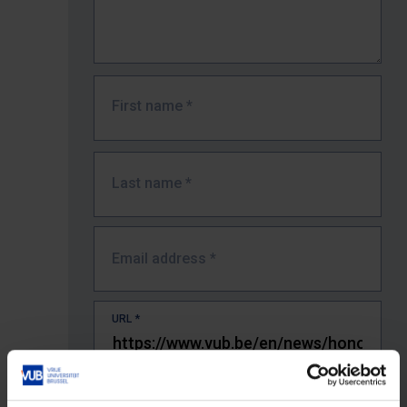
First name
*
Last name
*
Email address
*
URL
*
The full URL of the page where you encountered the error.
E.g. https://www.vub.be/nl/studeren-aan-de-vub/alle-