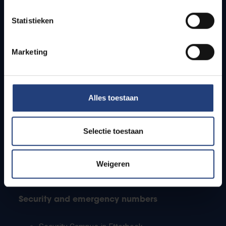
Timetables
Statistieken
How to get to the VUB campuses
Research groups
Campus facilities
Marketing
Info for
Alles toestaan
Press
Students
Staff
Selectie toestaan
PhD students
Teachers and secondary schools
Working students
Weigeren
International students
Security and emergency numbers