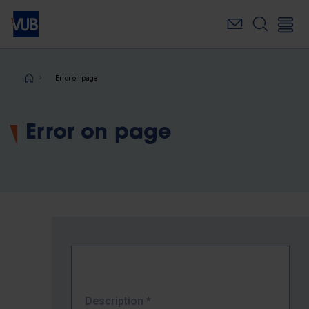
Skip
to
main
content
Breadcrumb
Error on page
Error on page
Description
*