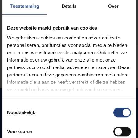
opleidingen
Toestemming
Details
Over
Deze website maakt gebruik van cookies
We gebruiken cookies om content en advertenties te
personaliseren, om functies voor social media te bieden
en om ons websiteverkeer te analyseren. Ook delen we
informatie over uw gebruik van onze site met onze
partners voor social media, adverteren en analyse. Deze
partners kunnen deze gegevens combineren met andere
informatie die u aan ze heeft verstrekt of die ze hebben
verzameld op basis van uw gebruik van hun services.
Toestemmingsselectie
Noodzakelijk
Quick links
Webmail
Voorkeuren
Jobs