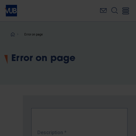
Skip
to
main
content
Breadcrumb
Error on page
Error on page
Description
*