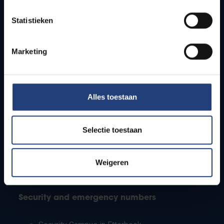
Timetables
Statistieken
How to get to the VUB campuses
Research groups
Campus facilities
Marketing
Info for
Alles toestaan
Press
Students
Staff
Selectie toestaan
PhD students
Teachers and secondary schools
Working students
Weigeren
International students
Security and emergency numbers