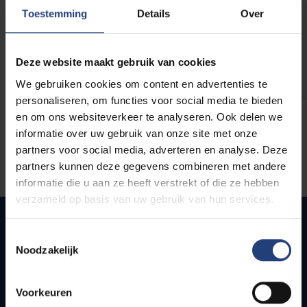
opleidingen
Toestemming
Details
Over
Deze website maakt gebruik van cookies
We gebruiken cookies om content en advertenties te
personaliseren, om functies voor social media te bieden
en om ons websiteverkeer te analyseren. Ook delen we
informatie over uw gebruik van onze site met onze
partners voor social media, adverteren en analyse. Deze
partners kunnen deze gegevens combineren met andere
informatie die u aan ze heeft verstrekt of die ze hebben
verzameld op basis van uw gebruik van hun services.
Toestemmingsselectie
Noodzakelijk
Quick links
Webmail
Voorkeuren
Jobs