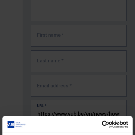
First name
*
Last name
*
Email address
*
URL
*
The full URL of the page where you encountered the error.
E.g. https://www.vub.be/nl/studeren-aan-de-vub/alle-