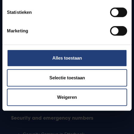
Timetables
Statistieken
How to get to the VUB campuses
Research groups
Campus facilities
Marketing
Info for
Alles toestaan
Press
Students
Staff
Selectie toestaan
PhD students
Teachers and secondary schools
Working students
Weigeren
International students
Security and emergency numbers