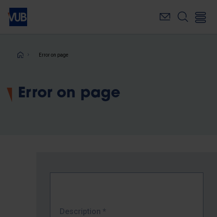
Skip
to
main
content
Breadcrumb
Error on page
Error on page
Description
*