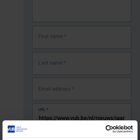
First name
*
Last name
*
Email address
*
URL
*
The full URL of the page where you encountered the error.
E.g. https://www.vub.be/nl/studeren-aan-de-vub/alle-