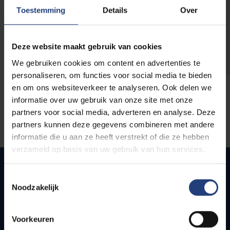
opleidingen
Toestemming
Details
Over
Deze website maakt gebruik van cookies
We gebruiken cookies om content en advertenties te
personaliseren, om functies voor social media te bieden
en om ons websiteverkeer te analyseren. Ook delen we
informatie over uw gebruik van onze site met onze
partners voor social media, adverteren en analyse. Deze
partners kunnen deze gegevens combineren met andere
informatie die u aan ze heeft verstrekt of die ze hebben
verzameld op basis van uw gebruik van hun services.
Toestemmingsselectie
Noodzakelijk
Quick links
Webmail
Voorkeuren
Jobs