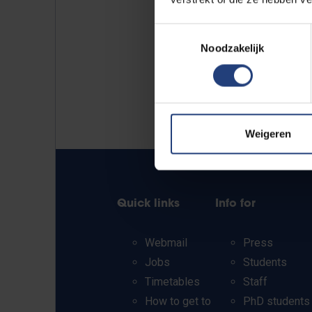
Toestemmingsselectie
Noodzakelijk
Weigeren
Quick links
Info for
Webmail
Press
Jobs
Students
Timetables
Staff
How to get to
PhD students