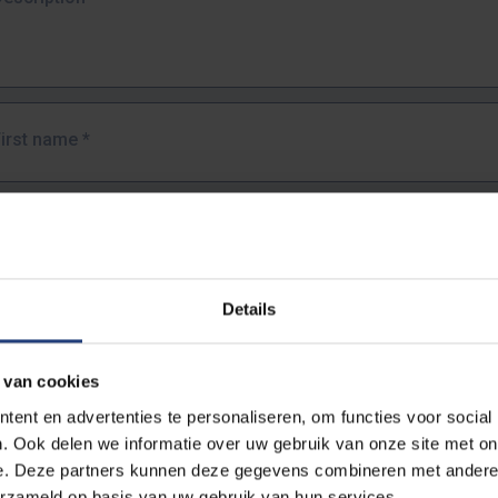
First name
*
Last name
*
Details
Email address
*
 van cookies
URL
*
ent en advertenties te personaliseren, om functies voor social
. Ook delen we informatie over uw gebruik van onze site met on
e. Deze partners kunnen deze gegevens combineren met andere i
ull URL of the page where you encountered the error.
erzameld op basis van uw gebruik van hun services.
https://www.vub.be/nl/studeren-aan-de-vub/alle-opleidingen