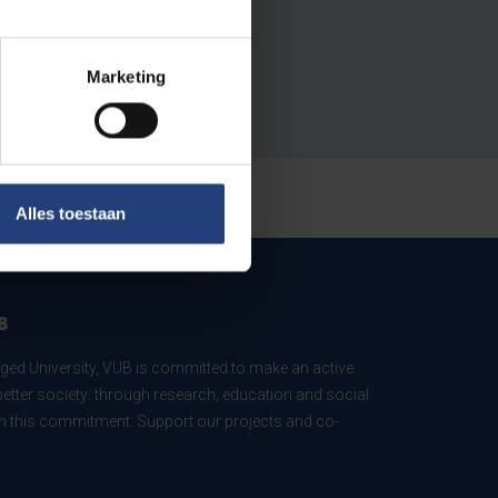
Marketing
Alles toestaan
B
ed University, VUB is committed to make an active
better society: through research, education and social
 in this commitment. Support our projects and co-