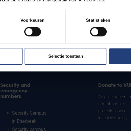
Voorkeuren
Statistieken
Selectie toestaan
Security and
Donate to VU
emergency
numbers
As an Urban Engag
contribution to a 
projects. Join us
Security Campus
invest in society.
in Etterbeek
Security campus