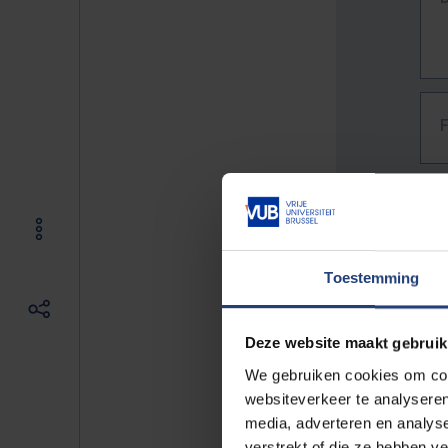
Toestemming
Deze website maakt gebruik
We gebruiken cookies om cont
websiteverkeer te analyseren
media, adverteren en analys
The f
verstrekt of die ze hebben v
E.g. 