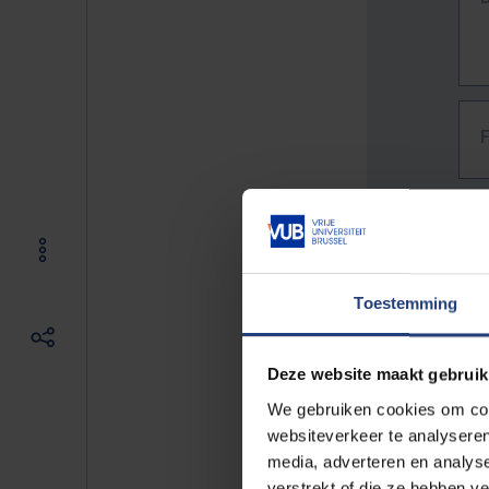
Toestemming
Deze website maakt gebruik
We gebruiken cookies om cont
websiteverkeer te analyseren
media, adverteren en analys
The f
verstrekt of die ze hebben v
E.g. 