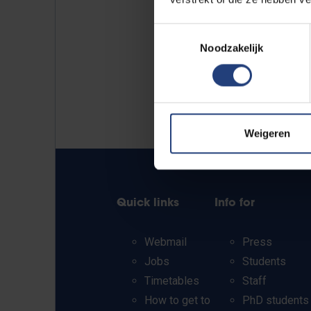
Toestemmingsselectie
Noodzakelijk
Weigeren
Quick links
Info for
Webmail
Press
Jobs
Students
Timetables
Staff
How to get to
PhD students