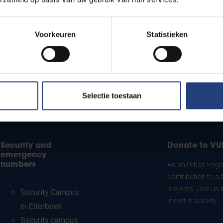
Voorkeuren
Statistieken
Selectie toestaan
Security and
Donate to VU
emergency
numbers
As an Urban Engag
contribution to a 
projects. Join us
Security Campus
invest in society.
in Etterbeek
Security campus