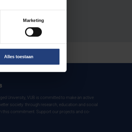
Marketing
Alles toestaan
B
ed University, VUB is committed to make an active
better society: through research, education and social
 in this commitment. Support our projects and co-