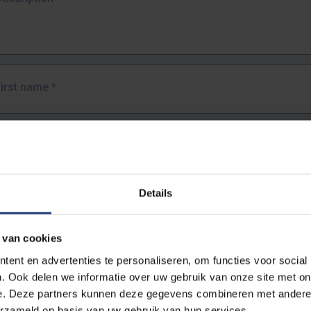
First name
*
Last name
*
Details
Email address
*
 van cookies
URL
*
ent en advertenties te personaliseren, om functies voor social
. Ook delen we informatie over uw gebruik van onze site met on
e. Deze partners kunnen deze gegevens combineren met andere i
ull URL of the page where you encountered the error.
erzameld op basis van uw gebruik van hun services.
https://www.vub.be/nl/studeren-aan-de-vub/alle-opleidingen