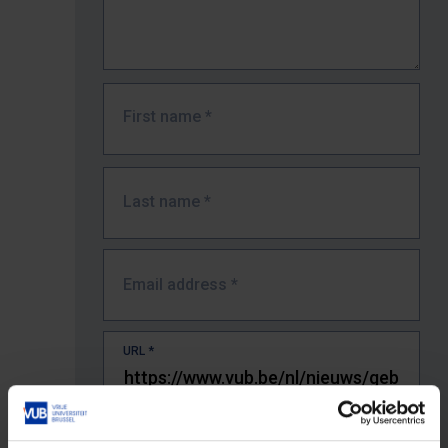
First name
*
Last name
*
Email address
*
URL
*
The full URL of the page where you encountered the error.
E.g. https://www.vub.be/nl/studeren-aan-de-vub/alle-