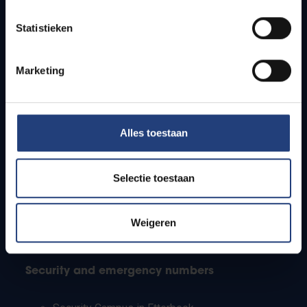
Timetables
Statistieken
How to get to the VUB campuses
Research groups
Campus facilities
Marketing
Info for
Alles toestaan
Press
Students
Staff
Selectie toestaan
PhD students
Teachers and secondary schools
Working students
Weigeren
International students
Security and emergency numbers