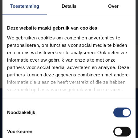
opleidingen
Toestemming
Details
Over
Deze website maakt gebruik van cookies
We gebruiken cookies om content en advertenties te
personaliseren, om functies voor social media te bieden
en om ons websiteverkeer te analyseren. Ook delen we
informatie over uw gebruik van onze site met onze
partners voor social media, adverteren en analyse. Deze
partners kunnen deze gegevens combineren met andere
informatie die u aan ze heeft verstrekt of die ze hebben
verzameld op basis van uw gebruik van hun services.
Toestemmingsselectie
Noodzakelijk
Quick links
Webmail
Voorkeuren
Jobs