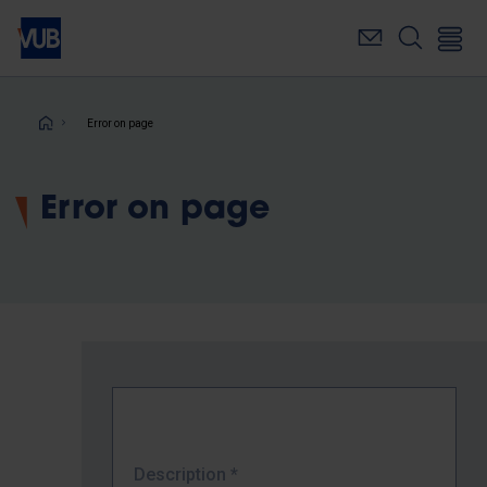
Skip
to
main
content
Breadcrumb
Error on page
Error on page
Description
*