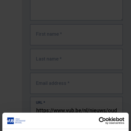
First name
*
Last name
*
Email address
*
URL
*
The full URL of the page where you encountered the error.
E.g. https://www.vub.be/nl/studeren-aan-de-vub/alle-