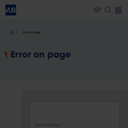
Skip
to
main
content
Breadcrumb
Error on page
Error on page
Description
*