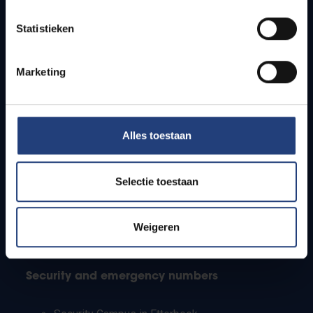
Timetables
Statistieken
How to get to the VUB campuses
Research groups
Campus facilities
Marketing
Info for
Alles toestaan
Press
Students
Staff
Selectie toestaan
PhD students
Teachers and secondary schools
Working students
Weigeren
International students
Security and emergency numbers