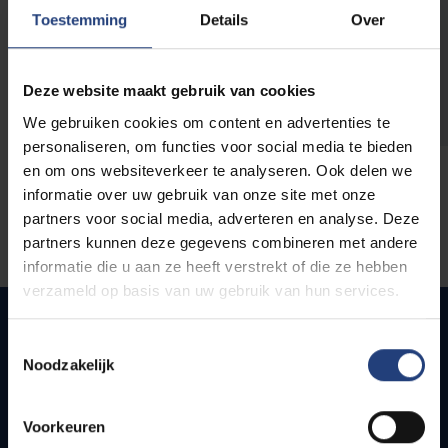
opleidingen
Toestemming
Details
Over
Deze website maakt gebruik van cookies
We gebruiken cookies om content en advertenties te
personaliseren, om functies voor social media te bieden
en om ons websiteverkeer te analyseren. Ook delen we
informatie over uw gebruik van onze site met onze
partners voor social media, adverteren en analyse. Deze
partners kunnen deze gegevens combineren met andere
informatie die u aan ze heeft verstrekt of die ze hebben
verzameld op basis van uw gebruik van hun services.
Toestemmingsselectie
Noodzakelijk
Quick links
Webmail
Voorkeuren
Jobs