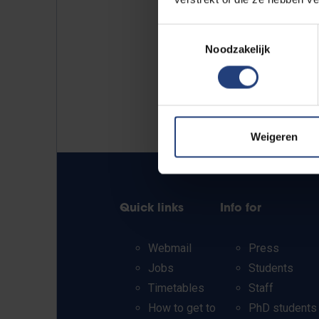
Toestemmingsselectie
Noodzakelijk
Weigeren
Quick links
Info for
Webmail
Press
Jobs
Students
Timetables
Staff
How to get to
PhD students