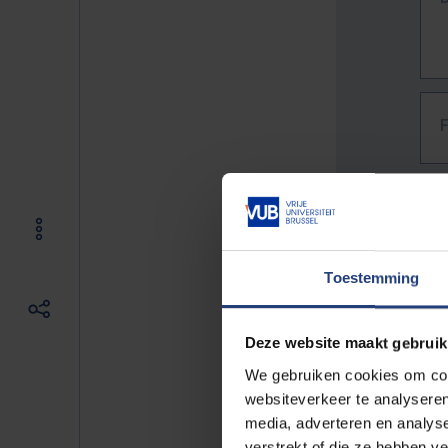
Toestemming
Deze website maakt gebruik
We gebruiken cookies om cont
websiteverkeer te analyseren
media, adverteren en analys
The f
verstrekt of die ze hebben v
E.g. 