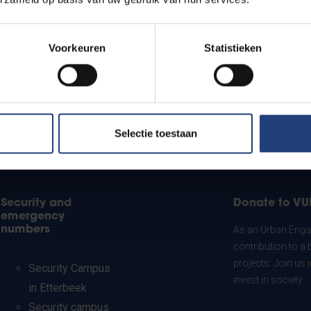
Voorkeuren
Statistieken
Selectie toestaan
Security and
Donate to VU
emergency
numbers
As an Urban Engag
contribution to a 
projects. Join us
Security Campus
invest in society.
in Etterbeek
Security campus