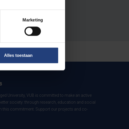
Marketing
Alles toestaan
B
ed University, VUB is committed to make an active
better society: through research, education and social
 in this commitment. Support our projects and co-