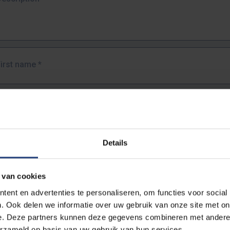
First name
*
Last name
*
Details
Email address
*
 van cookies
URL
*
ent en advertenties te personaliseren, om functies voor social
. Ook delen we informatie over uw gebruik van onze site met on
e. Deze partners kunnen deze gegevens combineren met andere i
ull URL of the page where you encountered the error.
erzameld op basis van uw gebruik van hun services.
https://www.vub.be/nl/studeren-aan-de-vub/alle-opleidingen