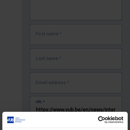
First name
*
Last name
*
Email address
*
URL
*
The full URL of the page where you encountered the error.
E.g. https://www.vub.be/nl/studeren-aan-de-vub/alle-