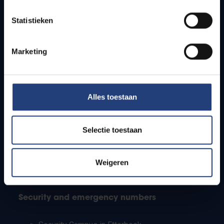
Timetables
Statistieken
How to get to the VUB campuses
Research groups
Campus facilities
Marketing
Info for
Alles toestaan
Press
Students
Staff
Selectie toestaan
PhD students
Teachers and secondary schools
Working students
Weigeren
International students
Security and emergency numbers