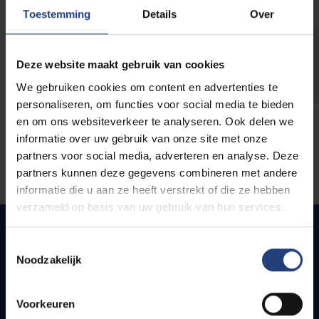
opleidingen
Toestemming
Details
Over
Deze website maakt gebruik van cookies
We gebruiken cookies om content en advertenties te
personaliseren, om functies voor social media te bieden
en om ons websiteverkeer te analyseren. Ook delen we
informatie over uw gebruik van onze site met onze
partners voor social media, adverteren en analyse. Deze
partners kunnen deze gegevens combineren met andere
informatie die u aan ze heeft verstrekt of die ze hebben
verzameld op basis van uw gebruik van hun services.
Toestemmingsselectie
Noodzakelijk
Quick links
Webmail
Voorkeuren
Jobs