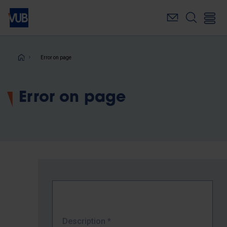
Skip
to
main
content
Breadcrumb
Error on page
Error on page
Description
*