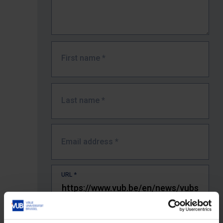
First name
*
Last name
*
Email address
*
URL
*
The full URL of the page where you encountered the error.
E.g. https://www.vub.be/nl/studeren-aan-de-vub/alle-