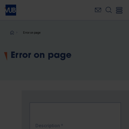
Skip
to
main
content
Breadcrumb
Error on page
Error on page
Description
*