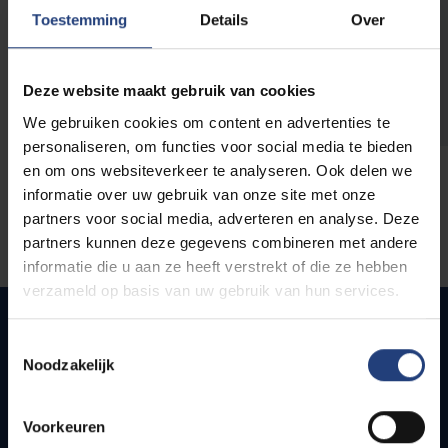
opleidingen
Toestemming
Details
Over
Deze website maakt gebruik van cookies
We gebruiken cookies om content en advertenties te
personaliseren, om functies voor social media te bieden
en om ons websiteverkeer te analyseren. Ook delen we
informatie over uw gebruik van onze site met onze
partners voor social media, adverteren en analyse. Deze
partners kunnen deze gegevens combineren met andere
informatie die u aan ze heeft verstrekt of die ze hebben
verzameld op basis van uw gebruik van hun services.
Toestemmingsselectie
Noodzakelijk
Quick links
Webmail
Voorkeuren
Jobs