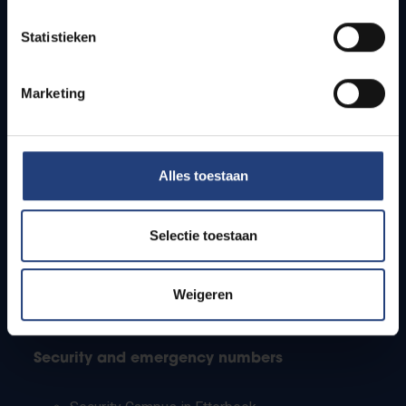
Timetables
Statistieken
How to get to the VUB campuses
Research groups
Campus facilities
Marketing
Info for
Alles toestaan
Press
Students
Staff
Selectie toestaan
PhD students
Teachers and secondary schools
Working students
Weigeren
International students
Security and emergency numbers