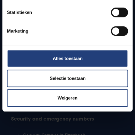
Timetables
Statistieken
How to get to the VUB campuses
Research groups
Campus facilities
Marketing
Info for
Alles toestaan
Press
Students
Staff
Selectie toestaan
PhD students
Teachers and secondary schools
Working students
Weigeren
International students
Security and emergency numbers