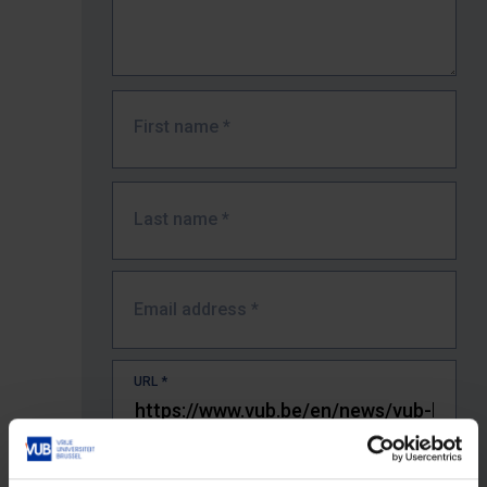
First name
*
Last name
*
Email address
*
URL
*
The full URL of the page where you encountered the error.
E.g. https://www.vub.be/nl/studeren-aan-de-vub/alle-