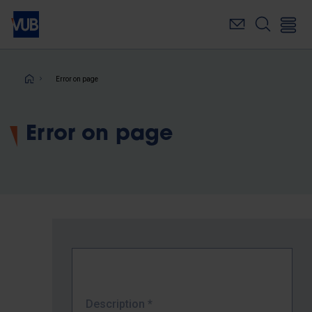
Skip
to
main
content
Breadcrumb
Error on page
Error on page
Description
*