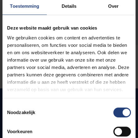
opleidingen
Toestemming
Details
Over
Deze website maakt gebruik van cookies
We gebruiken cookies om content en advertenties te
personaliseren, om functies voor social media te bieden
en om ons websiteverkeer te analyseren. Ook delen we
informatie over uw gebruik van onze site met onze
partners voor social media, adverteren en analyse. Deze
partners kunnen deze gegevens combineren met andere
informatie die u aan ze heeft verstrekt of die ze hebben
verzameld op basis van uw gebruik van hun services.
Toestemmingsselectie
Noodzakelijk
Quick links
Webmail
Voorkeuren
Jobs