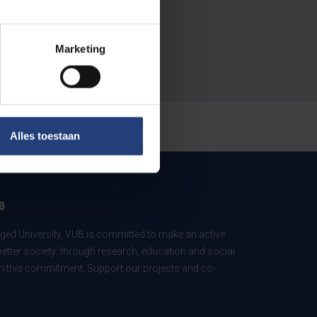
Marketing
Alles toestaan
B
ed University, VUB is committed to make an active
better society: through research, education and social
 in this commitment. Support our projects and co-