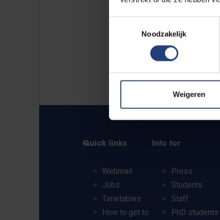
Toestemmingsselectie
Noodzakelijk
Weigeren
Quick links
Info for
Webmail
Press
Jobs
Students
Timetables
Staff
How to get to
PhD students