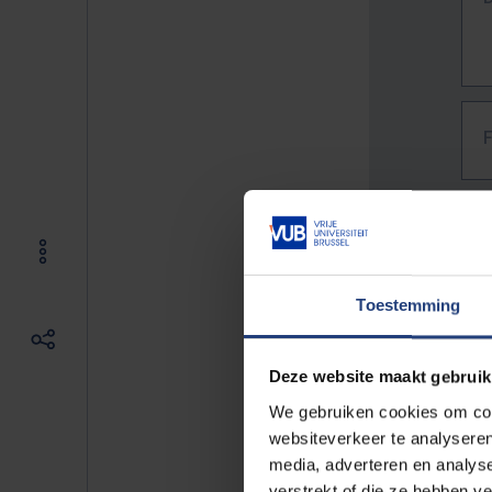
Toestemming
Deze website maakt gebruik
We gebruiken cookies om cont
websiteverkeer te analyseren
media, adverteren en analys
The f
verstrekt of die ze hebben v
E.g. 