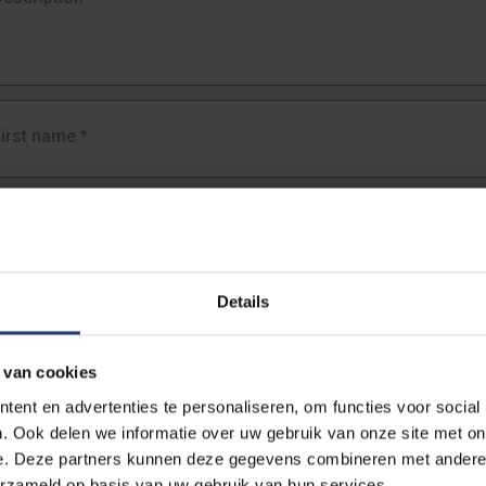
First name
*
Last name
*
Details
Email address
*
 van cookies
URL
*
ent en advertenties te personaliseren, om functies voor social
. Ook delen we informatie over uw gebruik van onze site met on
e. Deze partners kunnen deze gegevens combineren met andere i
ull URL of the page where you encountered the error.
erzameld op basis van uw gebruik van hun services.
https://www.vub.be/nl/studeren-aan-de-vub/alle-opleidingen