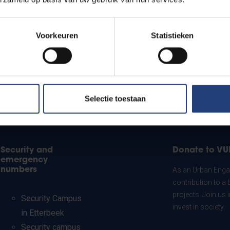
Voorkeuren
Statistieken
Selectie toestaan
Security and
Donate to VU
emergency
numbers
As an Urban Engag
contribution to a 
projects. Join us
Security Campus
invest in society.
in Etterbeek
Security campus