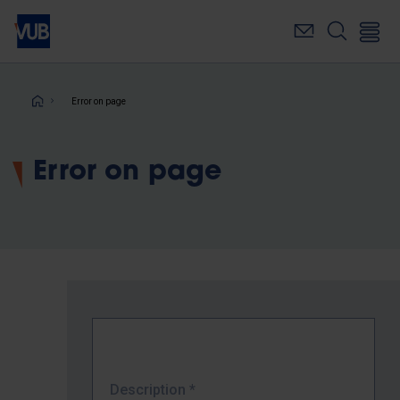
Skip
to
main
content
Breadcrumb
Error on page
Error on page
Description
*