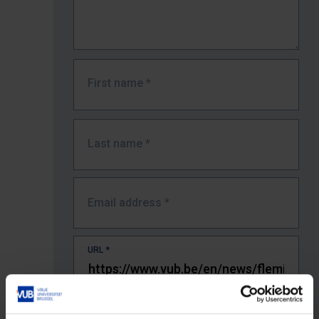
First name
*
Last name
*
Email address
*
URL
*
The full URL of the page where you encountered the error.
E.g. https://www.vub.be/nl/studeren-aan-de-vub/alle-