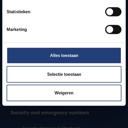
Timetables
Statistieken
How to get to the VUB campuses
Research groups
Campus facilities
Marketing
Info for
Alles toestaan
Press
Students
Staff
Selectie toestaan
PhD students
Teachers and secondary schools
Working students
Weigeren
International students
Security and emergency numbers