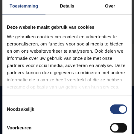
opleidingen
Toestemming
Details
Over
Deze website maakt gebruik van cookies
We gebruiken cookies om content en advertenties te
personaliseren, om functies voor social media te bieden
en om ons websiteverkeer te analyseren. Ook delen we
informatie over uw gebruik van onze site met onze
partners voor social media, adverteren en analyse. Deze
partners kunnen deze gegevens combineren met andere
informatie die u aan ze heeft verstrekt of die ze hebben
verzameld op basis van uw gebruik van hun services.
Toestemmingsselectie
Noodzakelijk
Quick links
Webmail
Voorkeuren
Jobs