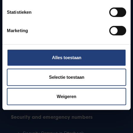
Timetables
Statistieken
How to get to the VUB campuses
Research groups
Campus facilities
Marketing
Info for
Alles toestaan
Press
Students
Staff
Selectie toestaan
PhD students
Teachers and secondary schools
Working students
Weigeren
International students
Security and emergency numbers