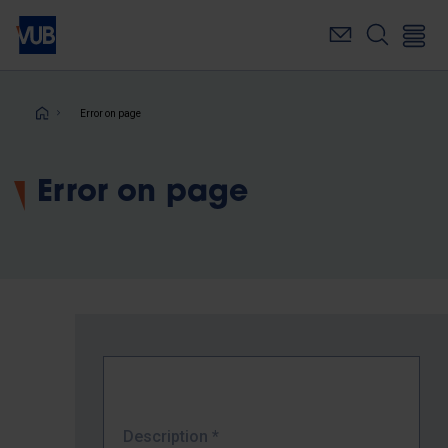
Skip
to
main
content
Breadcrumb
Error on page
Error on page
Description
*