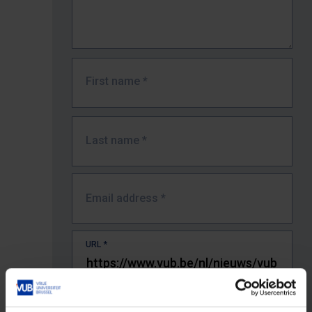
First name
*
Last name
*
Email address
*
URL
*
The full URL of the page where you encountered the error.
E.g. https://www.vub.be/nl/studeren-aan-de-vub/alle-