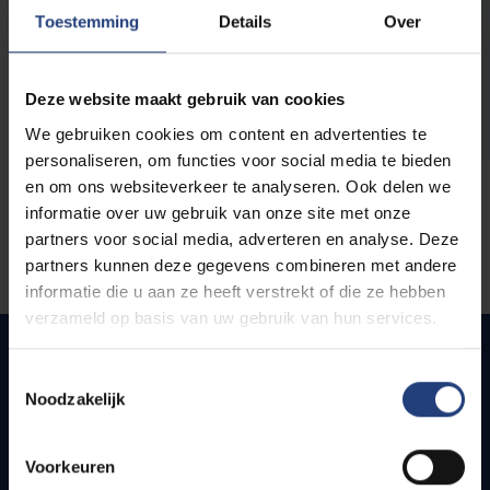
opleidingen
Toestemming
Details
Over
Deze website maakt gebruik van cookies
We gebruiken cookies om content en advertenties te
personaliseren, om functies voor social media te bieden
en om ons websiteverkeer te analyseren. Ook delen we
informatie over uw gebruik van onze site met onze
partners voor social media, adverteren en analyse. Deze
partners kunnen deze gegevens combineren met andere
informatie die u aan ze heeft verstrekt of die ze hebben
verzameld op basis van uw gebruik van hun services.
Toestemmingsselectie
Noodzakelijk
Quick links
Webmail
Voorkeuren
Jobs