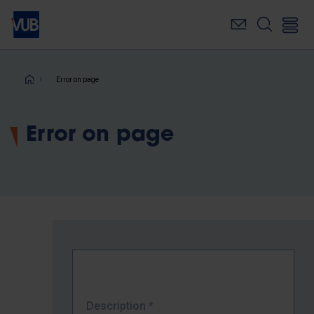
Skip
to
main
content
Breadcrumb
Error on page
Error on page
Description
*