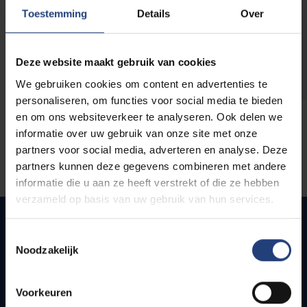
opleidingen
Toestemming
Details
Over
Deze website maakt gebruik van cookies
We gebruiken cookies om content en advertenties te
personaliseren, om functies voor social media te bieden
en om ons websiteverkeer te analyseren. Ook delen we
informatie over uw gebruik van onze site met onze
partners voor social media, adverteren en analyse. Deze
partners kunnen deze gegevens combineren met andere
informatie die u aan ze heeft verstrekt of die ze hebben
verzameld op basis van uw gebruik van hun services.
Toestemmingsselectie
Noodzakelijk
Quick links
Webmail
Voorkeuren
Jobs