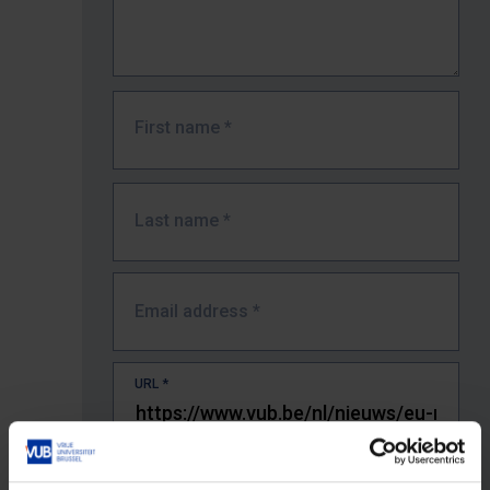
First name
*
Last name
*
Email address
*
URL
*
The full URL of the page where you encountered the error.
E.g. https://www.vub.be/nl/studeren-aan-de-vub/alle-