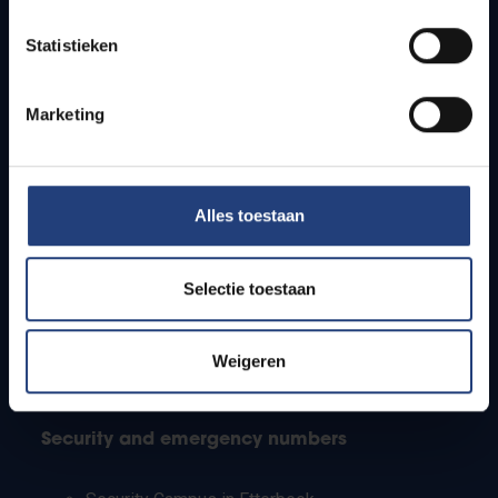
Timetables
Statistieken
How to get to the VUB campuses
Research groups
Campus facilities
Marketing
Info for
Alles toestaan
Press
Students
Staff
Selectie toestaan
PhD students
Teachers and secondary schools
Working students
Weigeren
International students
Security and emergency numbers