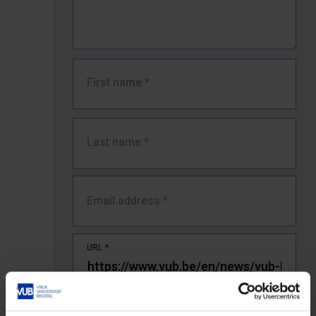
First name
*
Last name
*
Email address
*
URL
*
The full URL of the page where you encountered the error.
E.g. https://www.vub.be/nl/studeren-aan-de-vub/alle-