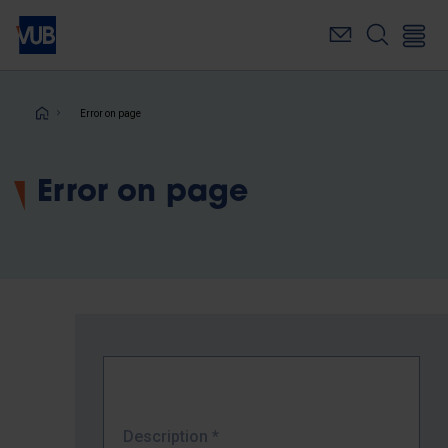
Skip
to
main
content
Breadcrumb
Error on page
Error on page
Description
*