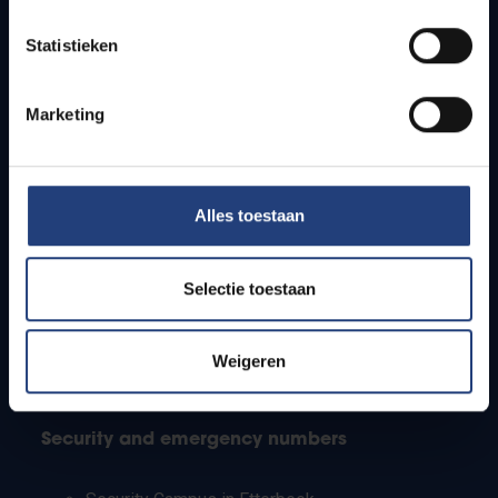
Timetables
Statistieken
How to get to the VUB campuses
Research groups
Campus facilities
Marketing
Info for
Alles toestaan
Press
Students
Staff
Selectie toestaan
PhD students
Teachers and secondary schools
Working students
Weigeren
International students
Security and emergency numbers