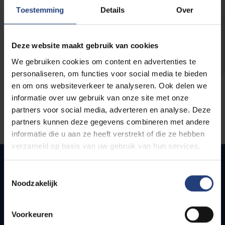
opleidingen
Toestemming
Details
Over
Deze website maakt gebruik van cookies
We gebruiken cookies om content en advertenties te
personaliseren, om functies voor social media te bieden
en om ons websiteverkeer te analyseren. Ook delen we
informatie over uw gebruik van onze site met onze
partners voor social media, adverteren en analyse. Deze
partners kunnen deze gegevens combineren met andere
informatie die u aan ze heeft verstrekt of die ze hebben
verzameld op basis van uw gebruik van hun services.
Toestemmingsselectie
Noodzakelijk
Quick links
Webmail
Voorkeuren
Jobs