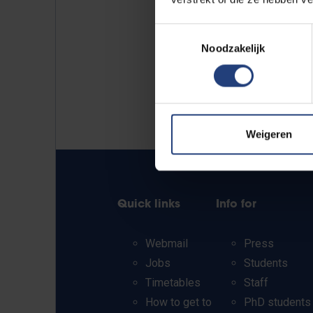
Toestemmingsselectie
Noodzakelijk
Weigeren
Quick links
Info for
Webmail
Press
Jobs
Students
Timetables
Staff
How to get to
PhD students