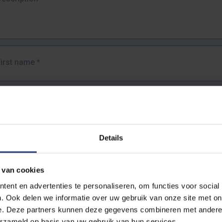
First name
*
Last name
*
Details
Email address
*
 van cookies
URL
*
ent en advertenties te personaliseren, om functies voor social
. Ook delen we informatie over uw gebruik van onze site met on
e. Deze partners kunnen deze gegevens combineren met andere i
ull URL of the page where you encountered the error.
erzameld op basis van uw gebruik van hun services.
https://www.vub.be/nl/studeren-aan-de-vub/alle-opleidingen