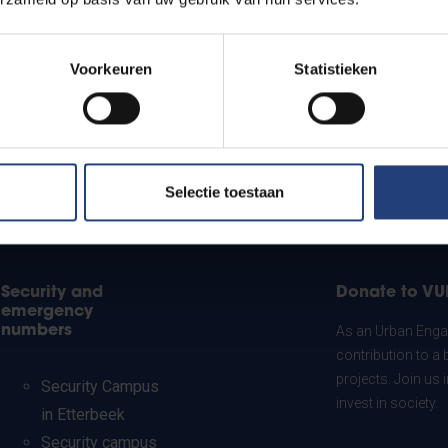
Voorkeuren
Statistieken
Selectie toestaan
Security and
Donate to VU
emergency
numbers
As an Urban Engag
contribution to a 
projects. Join us
Security Campus
invest in society.
in Etterbeek
Security campus