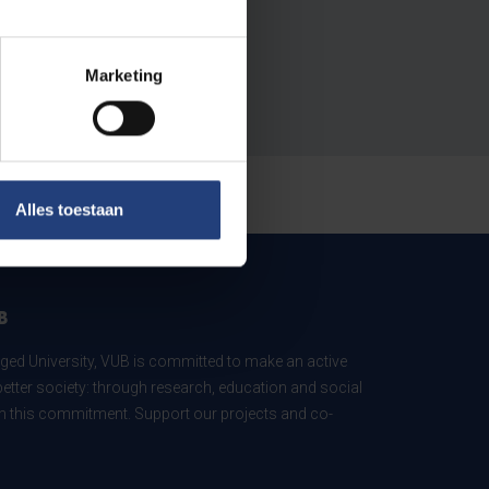
Marketing
Alles toestaan
B
ed University, VUB is committed to make an active
better society: through research, education and social
 in this commitment. Support our projects and co-