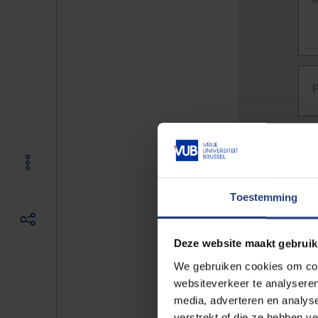
Toestemming
Deze website maakt gebruik
We gebruiken cookies om cont
websiteverkeer te analyseren
media, adverteren en analys
The f
verstrekt of die ze hebben v
E.g. 