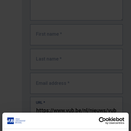
First name
*
Last name
*
Email address
*
URL
*
The full URL of the page where you encountered the error.
E.g. https://www.vub.be/nl/studeren-aan-de-vub/alle-