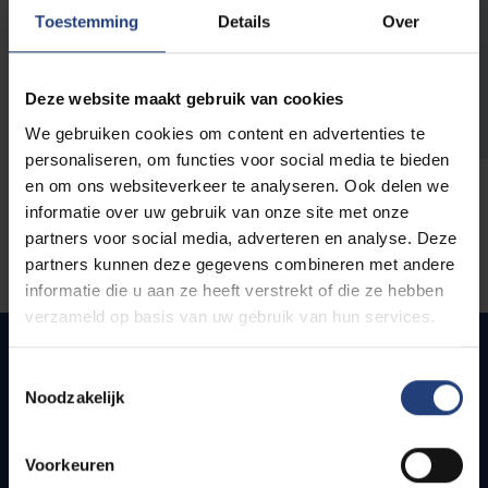
opleidingen
Toestemming
Details
Over
Deze website maakt gebruik van cookies
We gebruiken cookies om content en advertenties te
personaliseren, om functies voor social media te bieden
en om ons websiteverkeer te analyseren. Ook delen we
informatie over uw gebruik van onze site met onze
partners voor social media, adverteren en analyse. Deze
partners kunnen deze gegevens combineren met andere
informatie die u aan ze heeft verstrekt of die ze hebben
verzameld op basis van uw gebruik van hun services.
Toestemmingsselectie
Noodzakelijk
Quick links
Webmail
Voorkeuren
Jobs