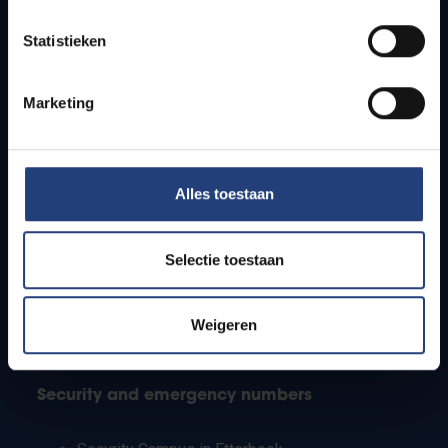
Timetables
Statistieken
How to get to the VUB campuses
Research groups
Campus facilities
Marketing
Info for
Alles toestaan
Press
Students
Staff
Selectie toestaan
PhD students
Teachers and secondary schools
Working students
Weigeren
International students
Security and emergency numbers