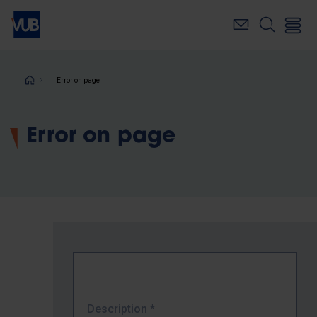
Skip
to
main
content
Breadcrumb
Error on page
Error on page
Description
*