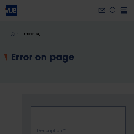
Skip
to
main
content
Breadcrumb
Error on page
Error on page
Description
*