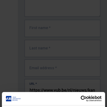
First name
*
Last name
*
Email address
*
URL
*
The full URL of the page where you encountered the error.
E.g. https://www.vub.be/nl/studeren-aan-de-vub/alle-