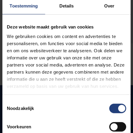
opleidingen
Toestemming
Details
Over
Deze website maakt gebruik van cookies
We gebruiken cookies om content en advertenties te
personaliseren, om functies voor social media te bieden
en om ons websiteverkeer te analyseren. Ook delen we
informatie over uw gebruik van onze site met onze
partners voor social media, adverteren en analyse. Deze
partners kunnen deze gegevens combineren met andere
informatie die u aan ze heeft verstrekt of die ze hebben
verzameld op basis van uw gebruik van hun services.
Toestemmingsselectie
Noodzakelijk
Quick links
Webmail
Voorkeuren
Jobs