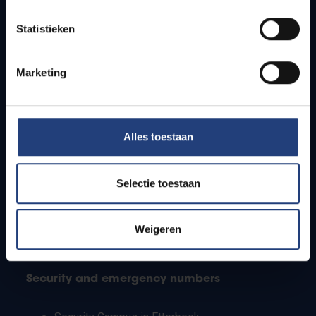
Timetables
Statistieken
How to get to the VUB campuses
Research groups
Campus facilities
Marketing
Info for
Alles toestaan
Press
Students
Staff
Selectie toestaan
PhD students
Teachers and secondary schools
Working students
Weigeren
International students
Security and emergency numbers