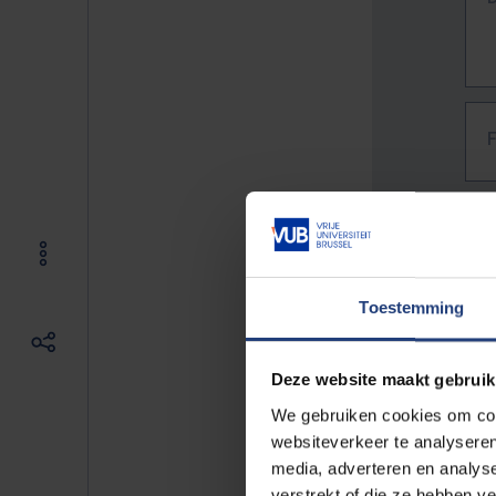
Toestemming
Deze website maakt gebruik
We gebruiken cookies om cont
websiteverkeer te analyseren
media, adverteren en analys
The f
verstrekt of die ze hebben v
E.g. 