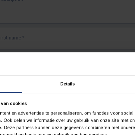
First name
*
Last name
*
Details
Email address
*
 van cookies
URL
*
ent en advertenties te personaliseren, om functies voor social
. Ook delen we informatie over uw gebruik van onze site met on
e. Deze partners kunnen deze gegevens combineren met andere i
ull URL of the page where you encountered the error.
erzameld op basis van uw gebruik van hun services.
https://www.vub.be/nl/studeren-aan-de-vub/alle-opleidingen