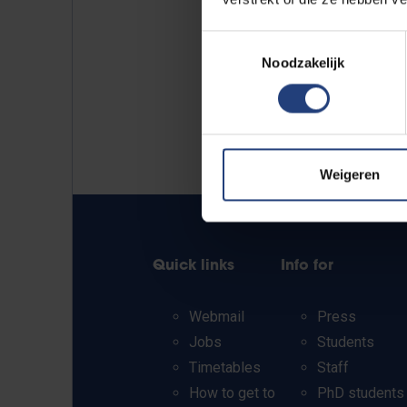
Toestemmingsselectie
Noodzakelijk
Weigeren
Quick links
Info for
Webmail
Press
Jobs
Students
Timetables
Staff
How to get to
PhD students