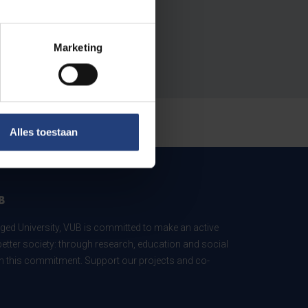
Marketing
Alles toestaan
B
ed University, VUB is committed to make an active
better society: through research, education and social
 in this commitment. Support our projects and co-