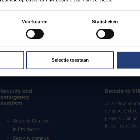
Voorkeuren
Statistieken
Selectie toestaan
Security and
Donate to VU
emergency
numbers
As an Urban Engag
contribution to a 
projects. Join us
Security Campus
invest in society.
in Etterbeek
Security campus