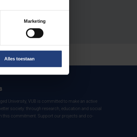
Marketing
Alles toestaan
B
ed University, VUB is committed to make an active
better society: through research, education and social
 in this commitment. Support our projects and co-