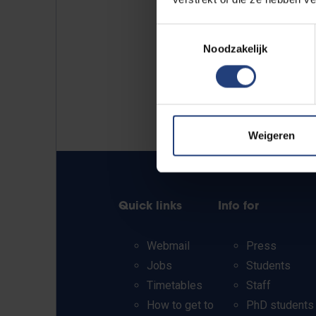
Toestemmingsselectie
Noodzakelijk
Weigeren
Quick links
Info for
Webmail
Press
Jobs
Students
Timetables
Staff
How to get to
PhD students