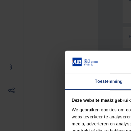
Toestemming
Deze website maakt gebruik
We gebruiken cookies om cont
websiteverkeer te analyseren
media, adverteren en analys
The f
verstrekt of die ze hebben v
E.g. 