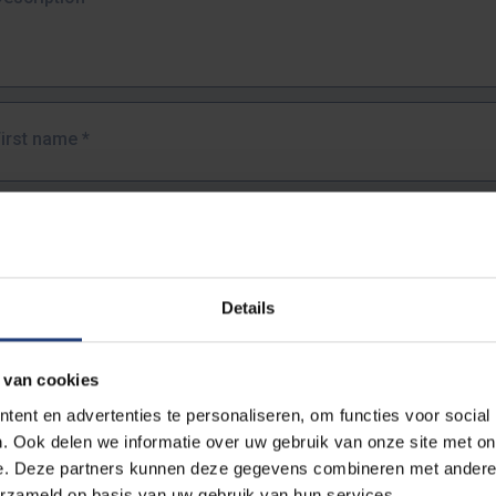
First name
*
Last name
*
Details
Email address
*
 van cookies
URL
*
ent en advertenties te personaliseren, om functies voor social
. Ook delen we informatie over uw gebruik van onze site met on
e. Deze partners kunnen deze gegevens combineren met andere i
ull URL of the page where you encountered the error.
erzameld op basis van uw gebruik van hun services.
https://www.vub.be/nl/studeren-aan-de-vub/alle-opleidingen