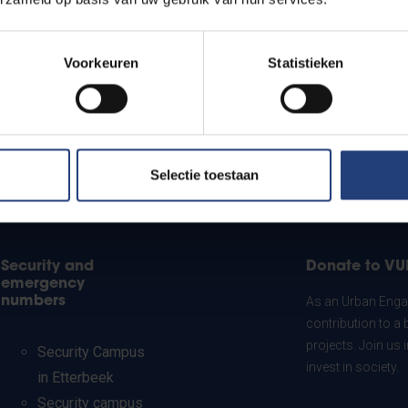
Voorkeuren
Statistieken
Selectie toestaan
Security and
Donate to VU
emergency
numbers
As an Urban Engag
contribution to a 
projects. Join us
Security Campus
invest in society.
in Etterbeek
Security campus