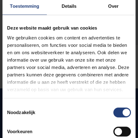
opleidingen
Toestemming
Details
Over
Deze website maakt gebruik van cookies
We gebruiken cookies om content en advertenties te
personaliseren, om functies voor social media te bieden
en om ons websiteverkeer te analyseren. Ook delen we
informatie over uw gebruik van onze site met onze
partners voor social media, adverteren en analyse. Deze
partners kunnen deze gegevens combineren met andere
informatie die u aan ze heeft verstrekt of die ze hebben
verzameld op basis van uw gebruik van hun services.
Toestemmingsselectie
Noodzakelijk
Quick links
Webmail
Voorkeuren
Jobs