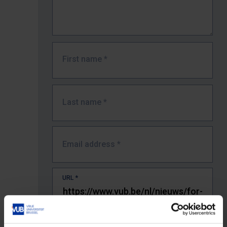
First name
*
Last name
*
Email address
*
URL
*
The full URL of the page where you encountered the error.
E.g. https://www.vub.be/nl/studeren-aan-de-vub/alle-