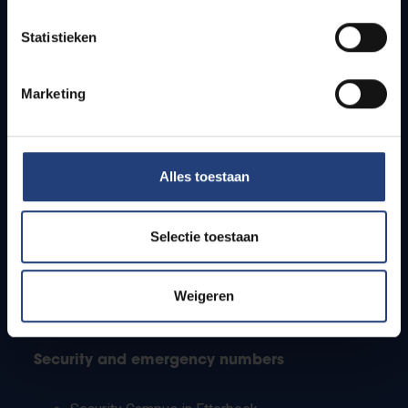
Timetables
Statistieken
How to get to the VUB campuses
Research groups
Campus facilities
Marketing
Info for
Alles toestaan
Press
Students
Staff
Selectie toestaan
PhD students
Teachers and secondary schools
Working students
Weigeren
International students
Security and emergency numbers