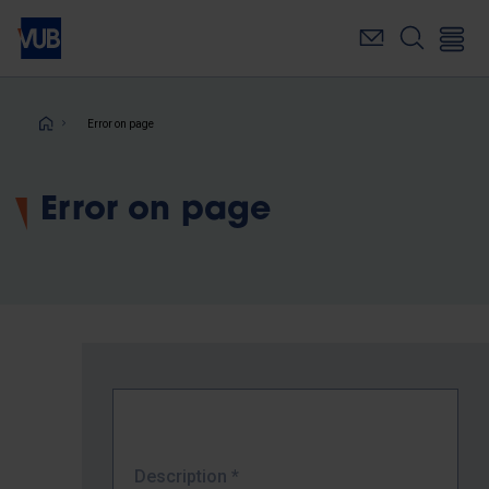
Skip
to
main
content
Breadcrumb
Error on page
Error on page
Description
*