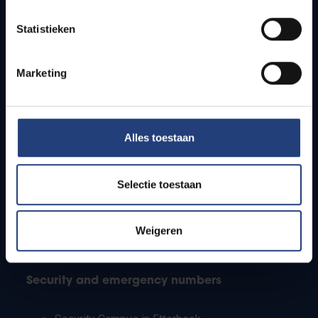
Timetables
Statistieken
How to get to the VUB campuses
Research groups
Campus facilities
Marketing
Info for
Alles toestaan
Press
Students
Staff
Selectie toestaan
PhD students
Teachers and secondary schools
Working students
Weigeren
International students
Security and emergency numbers