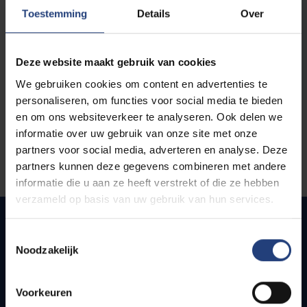
opleidingen
Toestemming
Details
Over
Deze website maakt gebruik van cookies
We gebruiken cookies om content en advertenties te
personaliseren, om functies voor social media te bieden
en om ons websiteverkeer te analyseren. Ook delen we
informatie over uw gebruik van onze site met onze
partners voor social media, adverteren en analyse. Deze
partners kunnen deze gegevens combineren met andere
informatie die u aan ze heeft verstrekt of die ze hebben
verzameld op basis van uw gebruik van hun services.
Toestemmingsselectie
Noodzakelijk
Quick links
Webmail
Voorkeuren
Jobs