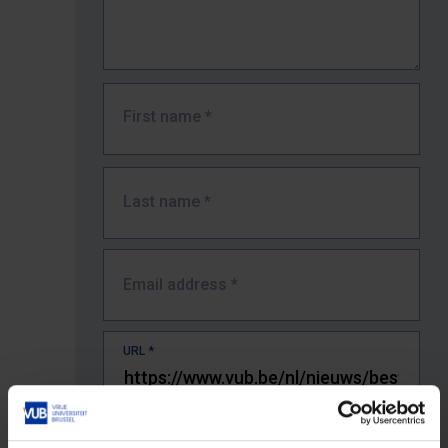
First name
*
Last name
*
Email address
*
URL
*
The full URL of the page where you encountered the error.
E.g. https://www.vub.be/nl/studeren-aan-de-vub/alle-