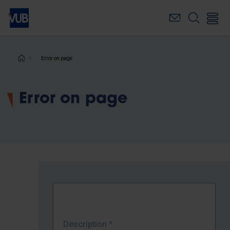
Skip
to
main
content
Breadcrumb
Error on page
Error on page
Description
*