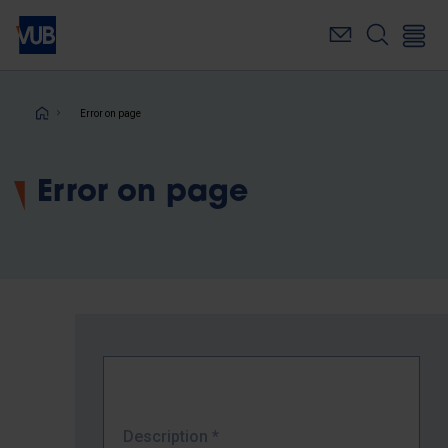
Skip
to
main
content
Breadcrumb
Error on page
Error on page
Description
*