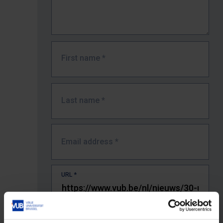
First name
*
Last name
*
Email address
*
URL
*
The full URL of the page where you encountered the error.
E.g. https://www.vub.be/nl/studeren-aan-de-vub/alle-