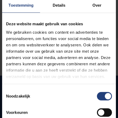
opleidingen
Toestemming
Details
Over
Deze website maakt gebruik van cookies
We gebruiken cookies om content en advertenties te
personaliseren, om functies voor social media te bieden
en om ons websiteverkeer te analyseren. Ook delen we
informatie over uw gebruik van onze site met onze
partners voor social media, adverteren en analyse. Deze
partners kunnen deze gegevens combineren met andere
informatie die u aan ze heeft verstrekt of die ze hebben
verzameld op basis van uw gebruik van hun services.
Toestemmingsselectie
Noodzakelijk
Quick links
Webmail
Voorkeuren
Jobs