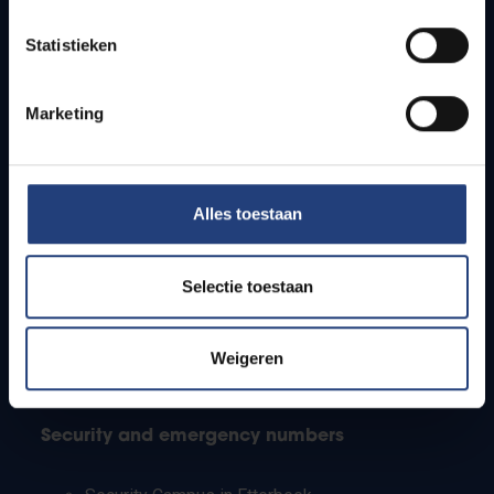
Timetables
Statistieken
How to get to the VUB campuses
Research groups
Campus facilities
Marketing
Info for
Alles toestaan
Press
Students
Staff
Selectie toestaan
PhD students
Teachers and secondary schools
Working students
Weigeren
International students
Security and emergency numbers