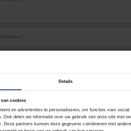
First name
*
Last name
*
Details
Email address
*
 van cookies
URL
*
ent en advertenties te personaliseren, om functies voor social
. Ook delen we informatie over uw gebruik van onze site met on
e. Deze partners kunnen deze gegevens combineren met andere i
ull URL of the page where you encountered the error.
erzameld op basis van uw gebruik van hun services.
https://www.vub.be/nl/studeren-aan-de-vub/alle-opleidingen