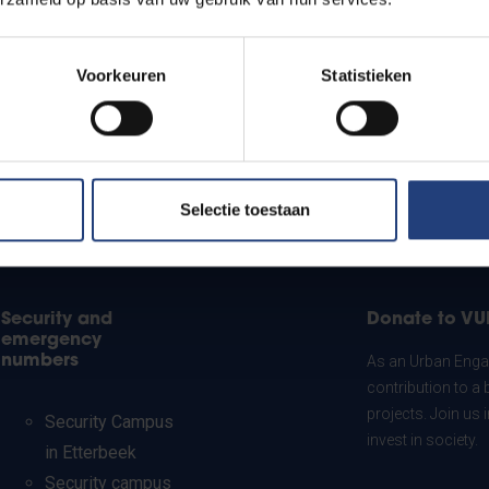
Voorkeuren
Statistieken
Selectie toestaan
Security and
Donate to VU
emergency
numbers
As an Urban Engag
contribution to a 
projects. Join us
Security Campus
invest in society.
in Etterbeek
Security campus