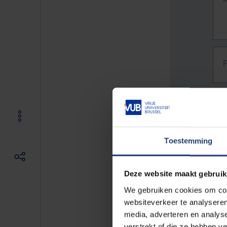
Toestemming
Deze website maakt gebruik
We gebruiken cookies om cont
websiteverkeer te analyseren
media, adverteren en analys
The f
verstrekt of die ze hebben v
E.g. 