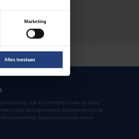
Marketing
Alles toestaan
B
ed University, VUB is committed to make an active
better society: through research, education and social
 in this commitment. Support our projects and co-