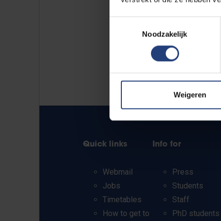
Toestemmingsselectie
Noodzakelijk
Weigeren
Quick links
Info for
Webmail
Press
Jobs
Students
Timetables
Staff
How to get to
PhD students