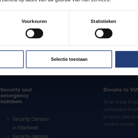
Voorkeuren
Statistieken
Selectie toestaan
Security and
Donate to VU
emergency
numbers
As an Urban Engag
contribution to a 
projects. Join us
Security Campus
invest in society.
in Etterbeek
Security campus