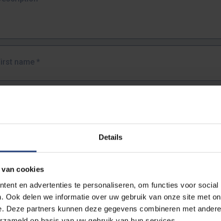
First name
*
Last name
*
Details
Email address
*
 van cookies
URL
*
ent en advertenties te personaliseren, om functies voor social
. Ook delen we informatie over uw gebruik van onze site met on
e. Deze partners kunnen deze gegevens combineren met andere i
ull URL of the page where you encountered the error.
erzameld op basis van uw gebruik van hun services.
https://www.vub.be/nl/studeren-aan-de-vub/alle-opleidingen