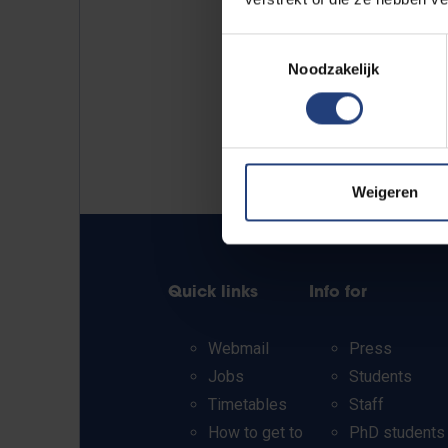
Toestemmingsselectie
Noodzakelijk
Weigeren
Quick links
Info for
Webmail
Press
Jobs
Students
Timetables
Staff
How to get to
PhD students