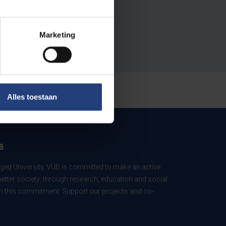
Marketing
Alles toestaan
B
ed University, VUB is committed to make an active
better society: through research, education and social
 in this commitment. Support our projects and co-