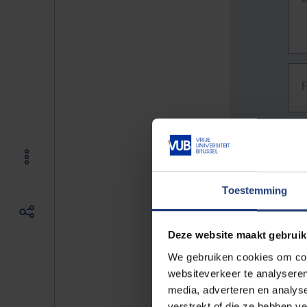
Toestemming
Deze website maakt gebruik
We gebruiken cookies om cont
websiteverkeer te analyseren
media, adverteren en analys
The f
verstrekt of die ze hebben v
E.g. 