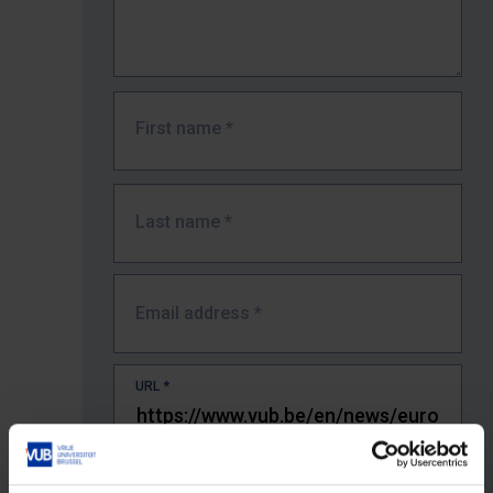
First name
*
Last name
*
Email address
*
URL
*
The full URL of the page where you encountered the error.
E.g. https://www.vub.be/nl/studeren-aan-de-vub/alle-