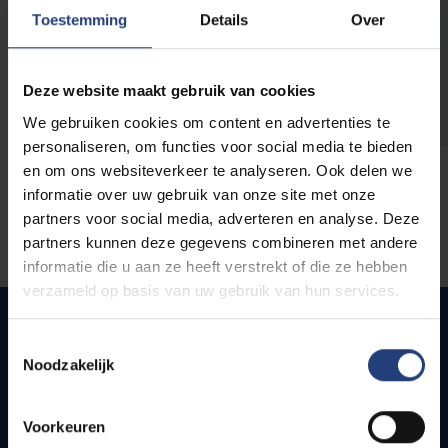
opleidingen
Toestemming
Details
Over
Deze website maakt gebruik van cookies
We gebruiken cookies om content en advertenties te
personaliseren, om functies voor social media te bieden
en om ons websiteverkeer te analyseren. Ook delen we
informatie over uw gebruik van onze site met onze
partners voor social media, adverteren en analyse. Deze
partners kunnen deze gegevens combineren met andere
informatie die u aan ze heeft verstrekt of die ze hebben
verzameld op basis van uw gebruik van hun services.
Toestemmingsselectie
Noodzakelijk
Quick links
Webmail
Voorkeuren
Jobs