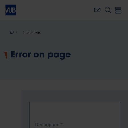
Skip
to
main
content
Breadcrumb
Error on page
Error on page
Description
*