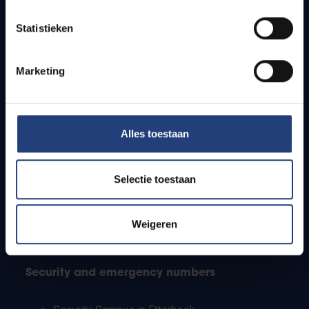
Timetables
Statistieken
How to get to the VUB campuses
Research groups
Campus facilities
Marketing
Info for
Alles toestaan
Press
Students
Staff
Selectie toestaan
PhD students
Teachers and secondary schools
Working students
Weigeren
International students
Security and emergency numbers