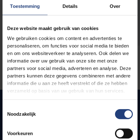
opleidingen
Toestemming
Details
Over
Deze website maakt gebruik van cookies
We gebruiken cookies om content en advertenties te
personaliseren, om functies voor social media te bieden
en om ons websiteverkeer te analyseren. Ook delen we
informatie over uw gebruik van onze site met onze
partners voor social media, adverteren en analyse. Deze
partners kunnen deze gegevens combineren met andere
informatie die u aan ze heeft verstrekt of die ze hebben
verzameld op basis van uw gebruik van hun services.
Toestemmingsselectie
Noodzakelijk
Quick links
Webmail
Voorkeuren
Jobs