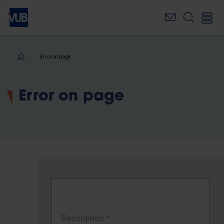
Skip
to
main
content
Breadcrumb
Error on page
Error on page
Description
*