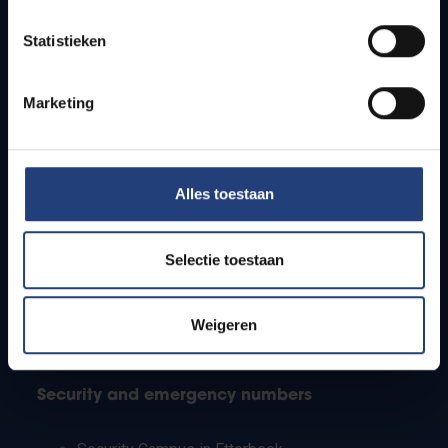
Timetables
Statistieken
How to get to the VUB campuses
Research groups
Campus facilities
Marketing
Info for
Alles toestaan
Press
Students
Staff
Selectie toestaan
PhD students
Teachers and secondary schools
Working students
Weigeren
International students
Security and emergency numbers