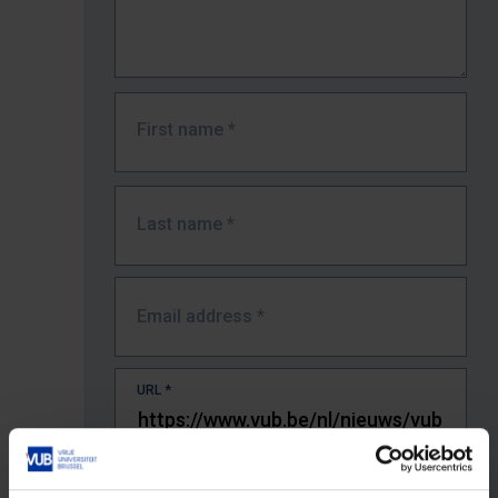
First name
*
Last name
*
Email address
*
URL
*
The full URL of the page where you encountered the error.
E.g. https://www.vub.be/nl/studeren-aan-de-vub/alle-