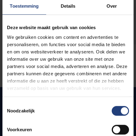
opleidingen
Toestemming
Details
Over
Deze website maakt gebruik van cookies
We gebruiken cookies om content en advertenties te
personaliseren, om functies voor social media te bieden
en om ons websiteverkeer te analyseren. Ook delen we
informatie over uw gebruik van onze site met onze
partners voor social media, adverteren en analyse. Deze
partners kunnen deze gegevens combineren met andere
informatie die u aan ze heeft verstrekt of die ze hebben
verzameld op basis van uw gebruik van hun services.
Toestemmingsselectie
Noodzakelijk
Quick links
Webmail
Voorkeuren
Jobs