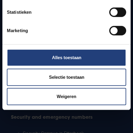
Timetables
Statistieken
How to get to the VUB campuses
Research groups
Campus facilities
Marketing
Info for
Alles toestaan
Press
Students
Staff
Selectie toestaan
PhD students
Teachers and secondary schools
Working students
Weigeren
International students
Security and emergency numbers