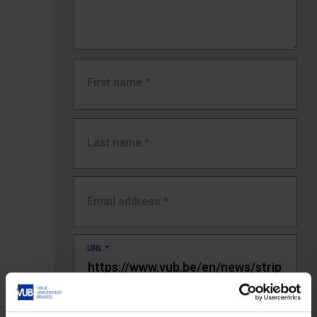
First name
*
Last name
*
Email address
*
URL
*
The full URL of the page where you encountered the error.
E.g. https://www.vub.be/nl/studeren-aan-de-vub/alle-