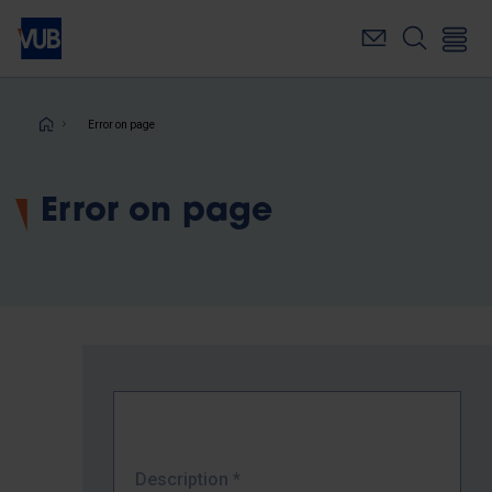
Skip
to
main
content
Breadcrumb
Error on page
Error on page
Description
*