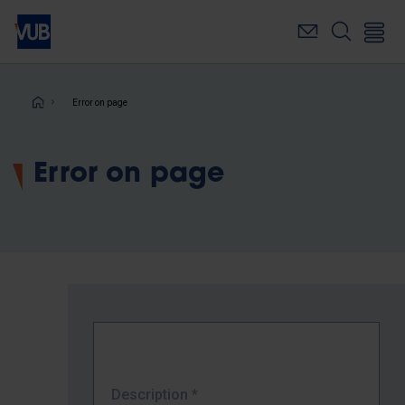
Skip
to
main
content
Breadcrumb
Error on page
Error on page
Description
*