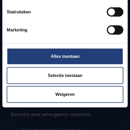
Timetables
Statistieken
How to get to the VUB campuses
Research groups
Campus facilities
Marketing
Info for
Alles toestaan
Press
Students
Staff
Selectie toestaan
PhD students
Teachers and secondary schools
Working students
Weigeren
International students
Security and emergency numbers