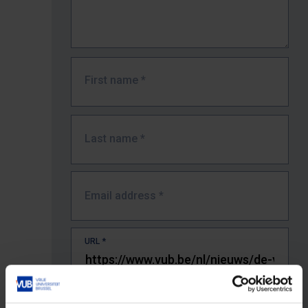
First name
*
Last name
*
Email address
*
URL
*
The full URL of the page where you encountered the error.
E.g. https://www.vub.be/nl/studeren-aan-de-vub/alle-