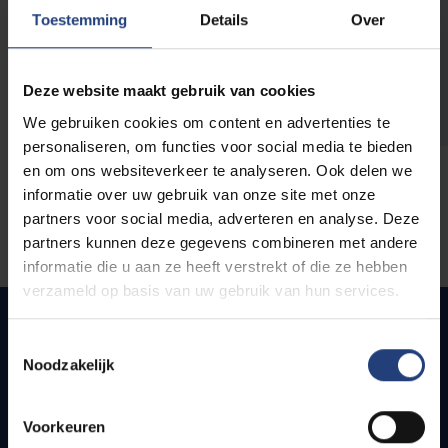
opleidingen
Toestemming
Details
Over
Deze website maakt gebruik van cookies
We gebruiken cookies om content en advertenties te
personaliseren, om functies voor social media te bieden
en om ons websiteverkeer te analyseren. Ook delen we
informatie over uw gebruik van onze site met onze
partners voor social media, adverteren en analyse. Deze
partners kunnen deze gegevens combineren met andere
informatie die u aan ze heeft verstrekt of die ze hebben
verzameld op basis van uw gebruik van hun services.
Toestemmingsselectie
Noodzakelijk
Quick links
Webmail
Voorkeuren
Jobs