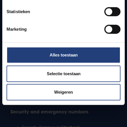
Timetables
Statistieken
How to get to the VUB campuses
Research groups
Campus facilities
Marketing
Info for
Alles toestaan
Press
Students
Staff
Selectie toestaan
PhD students
Teachers and secondary schools
Working students
Weigeren
International students
Security and emergency numbers