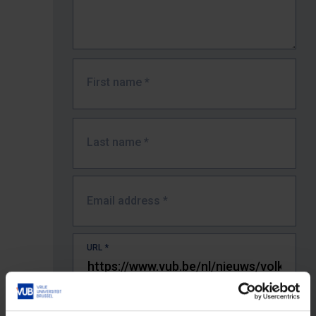
First name
*
Last name
*
Email address
*
URL
*
The full URL of the page where you encountered the error.
E.g. https://www.vub.be/nl/studeren-aan-de-vub/alle-