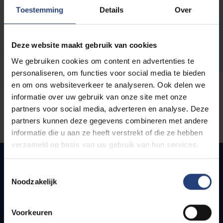
opleidingen
Toestemming
Details
Over
Deze website maakt gebruik van cookies
We gebruiken cookies om content en advertenties te
personaliseren, om functies voor social media te bieden
en om ons websiteverkeer te analyseren. Ook delen we
informatie over uw gebruik van onze site met onze
partners voor social media, adverteren en analyse. Deze
partners kunnen deze gegevens combineren met andere
informatie die u aan ze heeft verstrekt of die ze hebben
verzameld op basis van uw gebruik van hun services.
Toestemmingsselectie
Noodzakelijk
Quick links
Webmail
Voorkeuren
Jobs