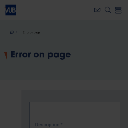
Skip
to
main
content
Breadcrumb
Error on page
Error on page
Description
*