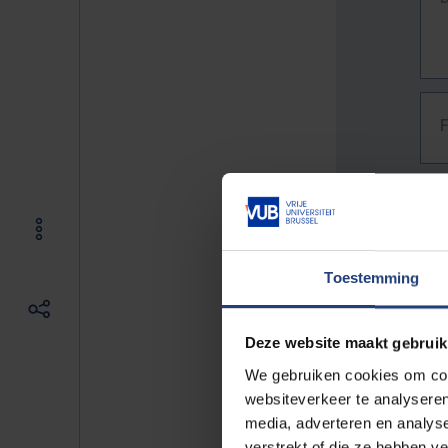
Toestemming
Deze website maakt gebruik
We gebruiken cookies om cont
websiteverkeer te analyseren
media, adverteren en analys
The f
verstrekt of die ze hebben v
E.g. 