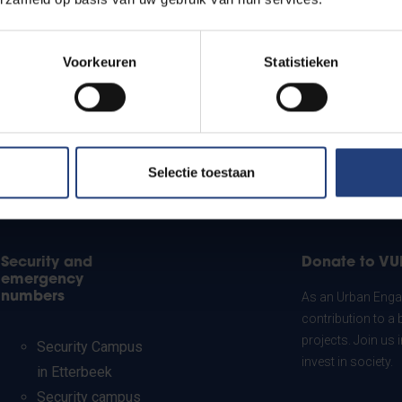
Voorkeuren
Statistieken
Selectie toestaan
Security and
Donate to VU
emergency
numbers
As an Urban Engag
contribution to a 
projects. Join us
Security Campus
invest in society.
in Etterbeek
Security campus