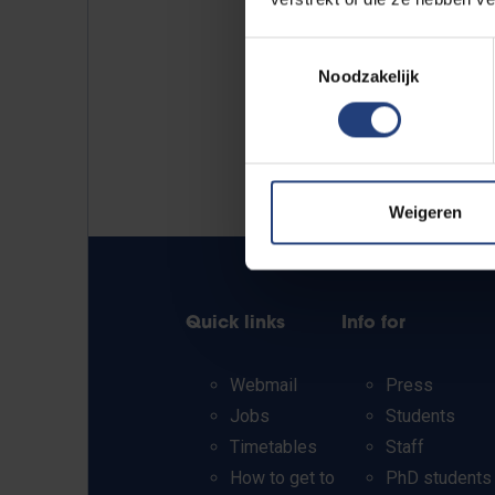
Toestemmingsselectie
Noodzakelijk
Weigeren
Quick links
Info for
Webmail
Press
Jobs
Students
Timetables
Staff
How to get to
PhD students