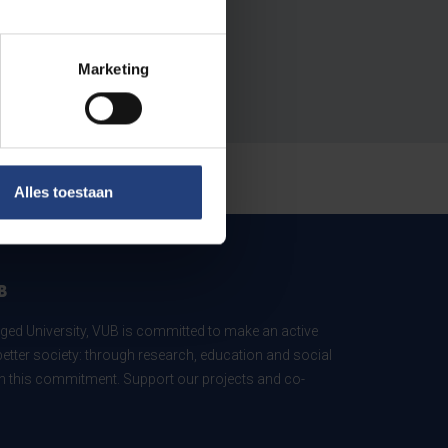
Marketing
Alles toestaan
B
ed University, VUB is committed to make an active
better society: through research, education and social
 in this commitment. Support our projects and co-