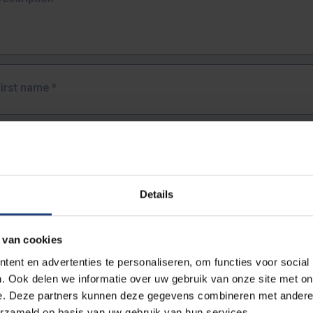
First name
*
Last name
*
Details
Email address
*
 van cookies
URL
*
ent en advertenties te personaliseren, om functies voor social
. Ook delen we informatie over uw gebruik van onze site met on
e. Deze partners kunnen deze gegevens combineren met andere i
ull URL of the page where you encountered the error.
erzameld op basis van uw gebruik van hun services.
https://www.vub.be/nl/studeren-aan-de-vub/alle-opleidingen