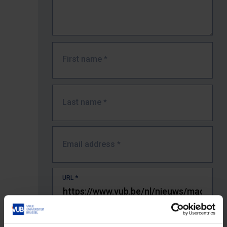
First name
*
Last name
*
Email address
*
URL
*
The full URL of the page where you encountered the error.
E.g. https://www.vub.be/nl/studeren-aan-de-vub/alle-