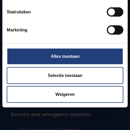
Timetables
Statistieken
How to get to the VUB campuses
Research groups
Campus facilities
Marketing
Info for
Alles toestaan
Press
Students
Staff
Selectie toestaan
PhD students
Teachers and secondary schools
Working students
Weigeren
International students
Security and emergency numbers