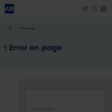
Skip
to
main
content
Breadcrumb
Error on page
Error on page
Description
*