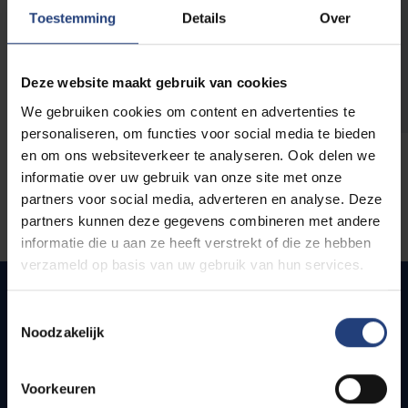
opleidingen
Toestemming
Details
Over
Deze website maakt gebruik van cookies
We gebruiken cookies om content en advertenties te
personaliseren, om functies voor social media te bieden
en om ons websiteverkeer te analyseren. Ook delen we
informatie over uw gebruik van onze site met onze
partners voor social media, adverteren en analyse. Deze
partners kunnen deze gegevens combineren met andere
informatie die u aan ze heeft verstrekt of die ze hebben
verzameld op basis van uw gebruik van hun services.
Toestemmingsselectie
Noodzakelijk
Quick links
Webmail
Voorkeuren
Jobs