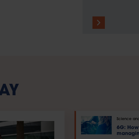
AY
Science and
6G: How 
managin