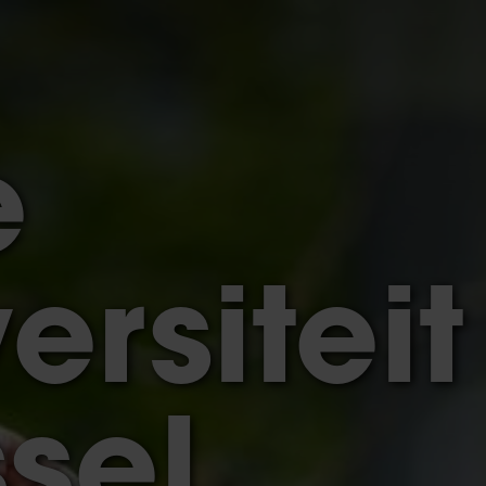
e
ersiteit
sel