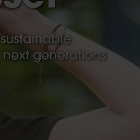
 sustainable
r next generations