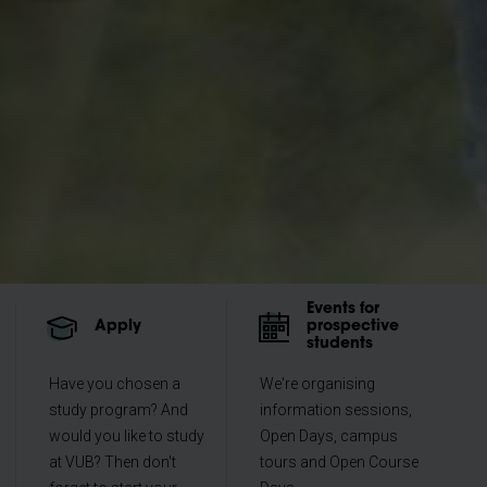
Events for
Apply
prospective
students
Have you chosen a
We're organising
study program? And
information sessions,
would you like to study
Open Days, campus
at VUB? Then don't
tours and Open Course