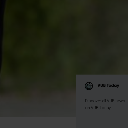
VUB Today
Discover all VUB news
on VUB Today