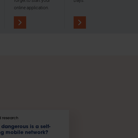
forget to start your
Days.
online application.
 research
dangerous is a self-
g mobile network?