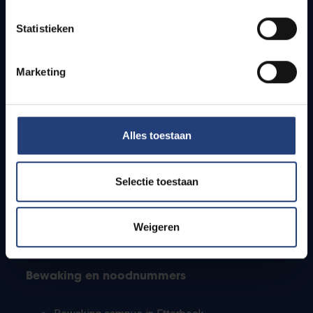
Lesroosters
Statistieken
Bereikbaarheid
Onderzoeksgroepen
Campusfaciliteiten
Marketing
Info voor
Alles toestaan
Pers
Studenten
Personeel
Selectie toestaan
PhD-studenten
Leerkrachten en secundaire scholen
Werkstudenten
Weigeren
Internationale studenten
Bewaking en noodnummers