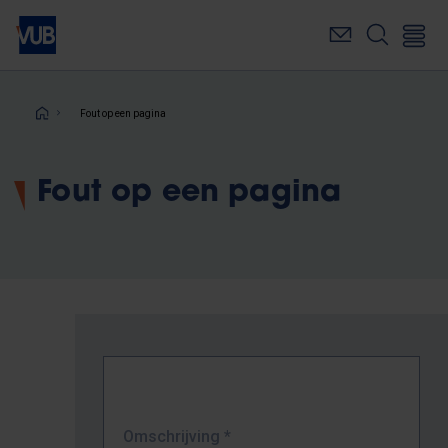
Overslaan
en
naar
de
inhoud
Kruimelpad
Fout op een pagina
gaan
Fout op een pagina
Omschrijving
*