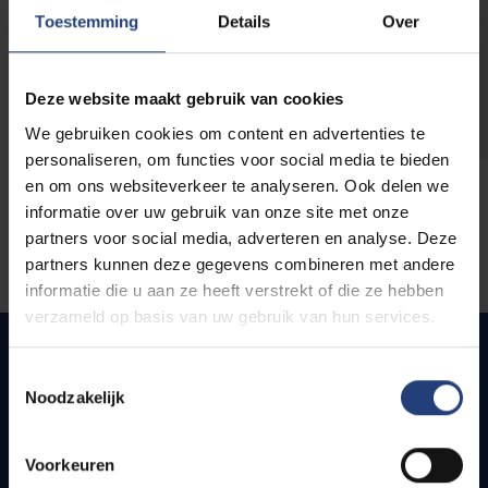
opleidingen
Toestemming
Details
Over
Deze website maakt gebruik van cookies
We gebruiken cookies om content en advertenties te
personaliseren, om functies voor social media te bieden
en om ons websiteverkeer te analyseren. Ook delen we
informatie over uw gebruik van onze site met onze
partners voor social media, adverteren en analyse. Deze
partners kunnen deze gegevens combineren met andere
informatie die u aan ze heeft verstrekt of die ze hebben
verzameld op basis van uw gebruik van hun services.
Toestemmingsselectie
Noodzakelijk
Snel naar
Webmail
Voorkeuren
Jobs