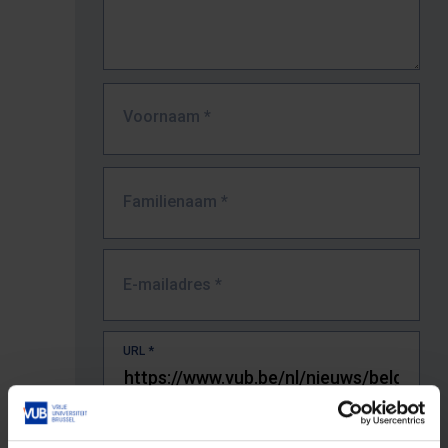
Voornaam
*
Familienaam
*
E-mailadres
*
URL
*
De volledige URL van de pagina waar je de fout zag.
Bv. https://www.vub.be/nl/studeren-aan-de-vub/alle-