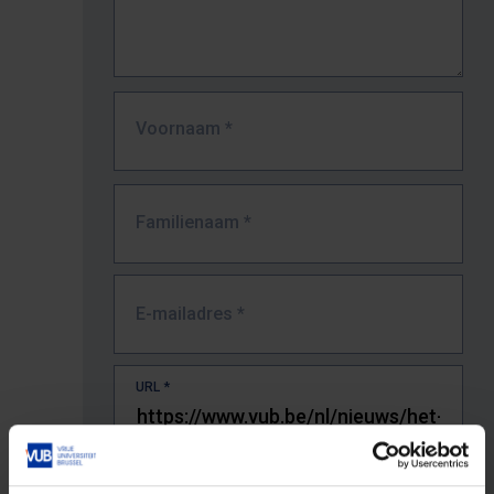
Voornaam
*
Familienaam
*
E-mailadres
*
URL
*
De volledige URL van de pagina waar je de fout zag.
Bv. https://www.vub.be/nl/studeren-aan-de-vub/alle-