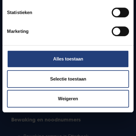
Lesroosters
Statistieken
Bereikbaarheid
Onderzoeksgroepen
Campusfaciliteiten
Marketing
Info voor
Alles toestaan
Pers
Studenten
Personeel
Selectie toestaan
PhD-studenten
Leerkrachten en secundaire scholen
Werkstudenten
Weigeren
Internationale studenten
Bewaking en noodnummers