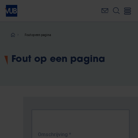
Overslaan
en
naar
de
inhoud
Kruimelpad
Fout op een pagina
gaan
Fout op een pagina
Omschrijving
*