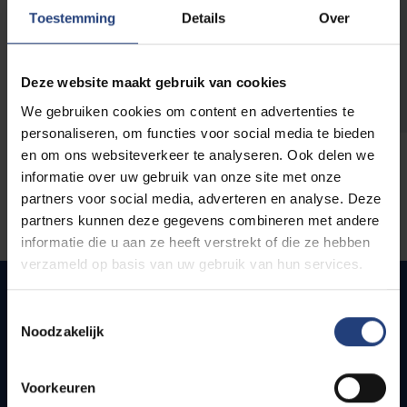
opleidingen
Toestemming
Details
Over
Deze website maakt gebruik van cookies
We gebruiken cookies om content en advertenties te
personaliseren, om functies voor social media te bieden
en om ons websiteverkeer te analyseren. Ook delen we
informatie over uw gebruik van onze site met onze
partners voor social media, adverteren en analyse. Deze
partners kunnen deze gegevens combineren met andere
informatie die u aan ze heeft verstrekt of die ze hebben
verzameld op basis van uw gebruik van hun services.
Toestemmingsselectie
Noodzakelijk
Snel naar
Webmail
Voorkeuren
Jobs