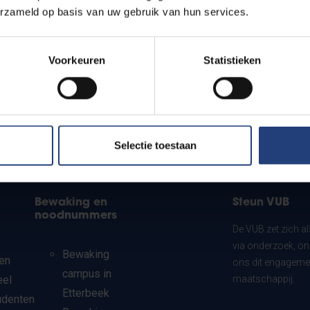
erzameld op basis van uw gebruik van hun services.
Voorkeuren
Statistieken
Selectie toestaan
Bewaking en
Steun VUB
noodnummers
De VUB zet zich a
via onderzoek, on
Bewaking
en
ons dit engagemen
campus in
eel
maatschappij.
Etterbeek
udenten