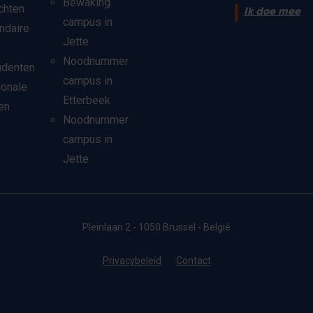
Bewaking
chten
Ik doe mee
campus in
ndaire
Jette
Noodnummer
udenten
campus in
ionale
Etterbeek
en
Noodnummer
campus in
Jette
Pleinlaan 2 - 1050 Brussel - België
Privacybeleid
Contact