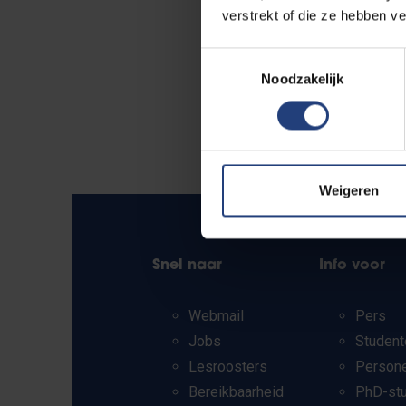
verstrekt of die ze hebben v
Toestemmingsselectie
Noodzakelijk
Weigeren
Snel naar
Info voor
Webmail
Pers
Jobs
Student
Lesroosters
Person
Bereikbaarheid
PhD-st