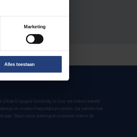
Marketing
Alles toestaan
ls Urban Engaged University in voor een betere wereld
derwijs en maatschappelijke projecten. Ga samen met
t aan. Steun onze werking en investeer mee in de