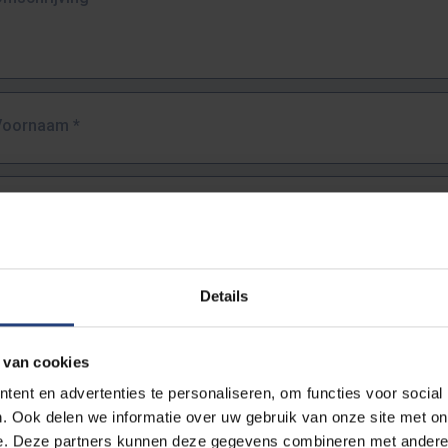
Voornaam
*
Familienaam
*
E-mailadres
*
Details
URL
*
 van cookies
ent en advertenties te personaliseren, om functies voor social
. Ook delen we informatie over uw gebruik van onze site met on
lledige URL van de pagina waar je de fout zag.
e. Deze partners kunnen deze gegevens combineren met andere i
ttps://www.vub.be/nl/studeren-aan-de-vub/alle-opleidingen