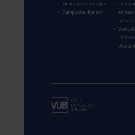
Onderzoeksgroepen
Leerkra
Campusfaciliteiten
en secu
scholen
Werkst
Internat
student