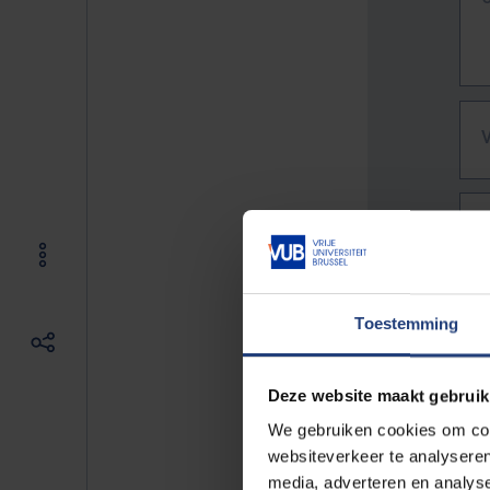
Toestemming
Deze website maakt gebruik
We gebruiken cookies om cont
websiteverkeer te analyseren
De vo
media, adverteren en analys
Bv. h