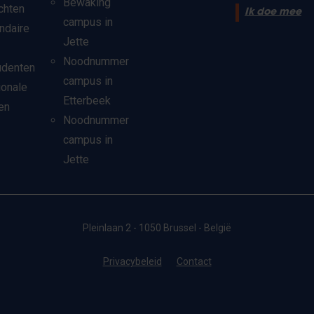
Bewaking
chten
Ik doe mee
campus in
ndaire
Jette
Noodnummer
udenten
campus in
ionale
Etterbeek
en
Noodnummer
campus in
Jette
Pleinlaan 2 - 1050 Brussel - België
Privacybeleid
Contact