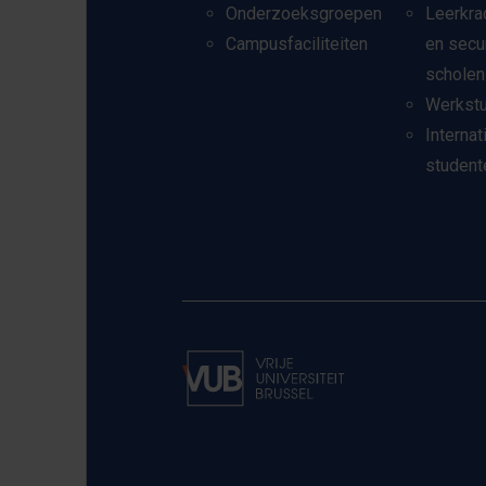
Onderzoeksgroepen
Leerkra
Campusfaciliteiten
en secu
scholen
Werkst
Internat
student