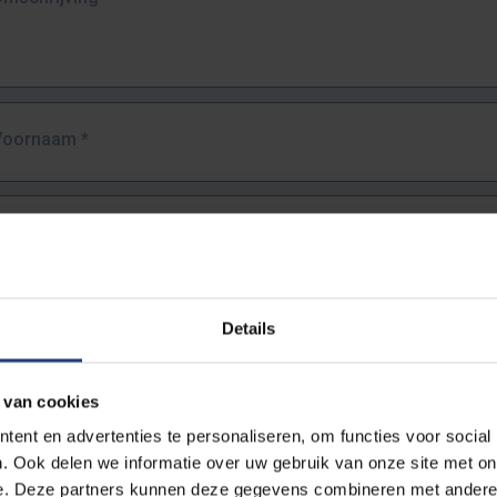
Voornaam
*
Familienaam
*
E-mailadres
*
Details
URL
*
 van cookies
ent en advertenties te personaliseren, om functies voor social
. Ook delen we informatie over uw gebruik van onze site met on
lledige URL van de pagina waar je de fout zag.
e. Deze partners kunnen deze gegevens combineren met andere i
ttps://www.vub.be/nl/studeren-aan-de-vub/alle-opleidingen