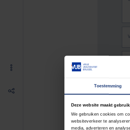
Toestemming
Deze website maakt gebruik
We gebruiken cookies om cont
websiteverkeer te analyseren
De vo
media, adverteren en analys
Bv. h