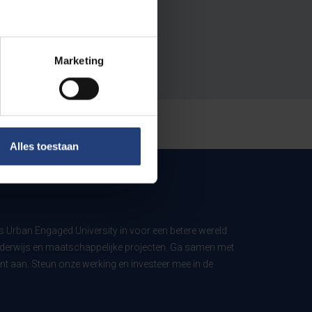
Marketing
Alles toestaan
ls Urban Engaged University in voor een betere wereld
derwijs en maatschappelijke projecten. Ga samen met
t aan. Steun onze werking en investeer mee in de