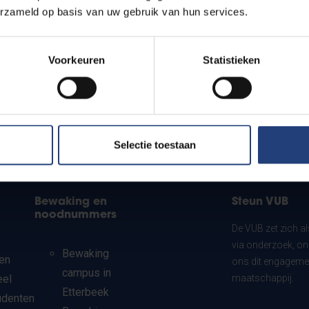
erzameld op basis van uw gebruik van hun services.
Voorkeuren
Statistieken
Selectie toestaan
Bewaking en
Steun VUB
noodnummers
De VUB zet zich a
via onderzoek, on
Bewaking
en
ons dit engagemen
campus in
eel
maatschappij.
Etterbeek
udenten