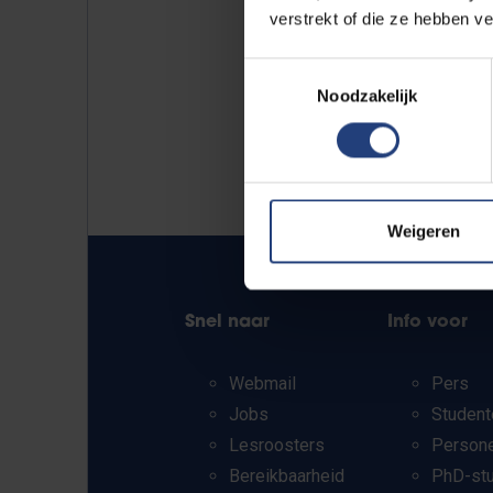
verstrekt of die ze hebben v
Toestemmingsselectie
Noodzakelijk
Weigeren
Snel naar
Info voor
Webmail
Pers
Jobs
Student
Lesroosters
Person
Bereikbaarheid
PhD-st