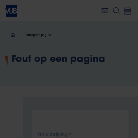
Overslaan
en
naar
de
inhoud
Kruimelpad
Fout op een pagina
gaan
Fout op een pagina
Omschrijving
*