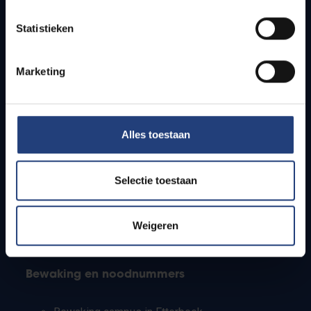
Lesroosters
Statistieken
Bereikbaarheid
Onderzoeksgroepen
Campusfaciliteiten
Marketing
Info voor
Alles toestaan
Pers
Studenten
Personeel
Selectie toestaan
PhD-studenten
Leerkrachten en secundaire scholen
Werkstudenten
Weigeren
Internationale studenten
Bewaking en noodnummers