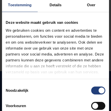
opleidingen
Toestemming
Details
Over
Deze website maakt gebruik van cookies
We gebruiken cookies om content en advertenties te
personaliseren, om functies voor social media te bieden
en om ons websiteverkeer te analyseren. Ook delen we
informatie over uw gebruik van onze site met onze
partners voor social media, adverteren en analyse. Deze
partners kunnen deze gegevens combineren met andere
informatie die u aan ze heeft verstrekt of die ze hebben
verzameld op basis van uw gebruik van hun services.
Toestemmingsselectie
Noodzakelijk
Snel naar
Webmail
Voorkeuren
Jobs