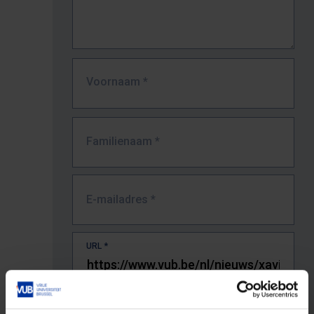
Voornaam
*
Familienaam
*
E-mailadres
*
URL
*
De volledige URL van de pagina waar je de fout zag.
Bv. https://www.vub.be/nl/studeren-aan-de-vub/alle-