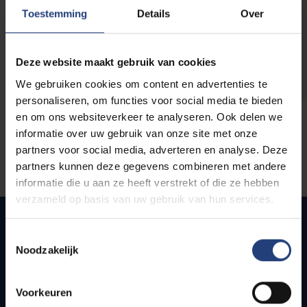
opleidingen
Toestemming
Details
Over
Deze website maakt gebruik van cookies
We gebruiken cookies om content en advertenties te
personaliseren, om functies voor social media te bieden
en om ons websiteverkeer te analyseren. Ook delen we
informatie over uw gebruik van onze site met onze
partners voor social media, adverteren en analyse. Deze
partners kunnen deze gegevens combineren met andere
informatie die u aan ze heeft verstrekt of die ze hebben
verzameld op basis van uw gebruik van hun services.
Toestemmingsselectie
Noodzakelijk
Snel naar
Webmail
Voorkeuren
Jobs