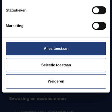
Lesroosters
Statistieken
Bereikbaarheid
Onderzoeksgroepen
Campusfaciliteiten
Marketing
Info voor
Alles toestaan
Pers
Studenten
Personeel
Selectie toestaan
PhD-studenten
Leerkrachten en secundaire scholen
Werkstudenten
Weigeren
Internationale studenten
Bewaking en noodnummers