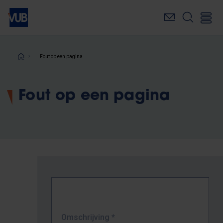
Overslaan
en
naar
de
inhoud
Kruimelpad
Fout op een pagina
gaan
Fout op een pagina
Omschrijving
*