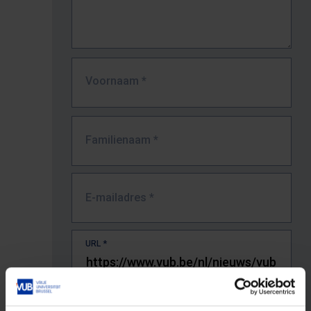
Voornaam
*
Familienaam
*
E-mailadres
*
URL
*
De volledige URL van de pagina waar je de fout zag.
Bv. https://www.vub.be/nl/studeren-aan-de-vub/alle-