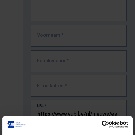
Voornaam
*
Familienaam
*
E-mailadres
*
URL
*
De volledige URL van de pagina waar je de fout zag.
Bv. https://www.vub.be/nl/studeren-aan-de-vub/alle-