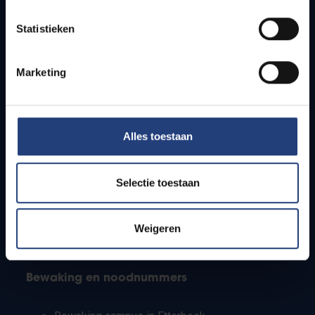
Lesroosters
Statistieken
Bereikbaarheid
Onderzoeksgroepen
Campusfaciliteiten
Marketing
Info voor
Alles toestaan
Pers
Studenten
Personeel
Selectie toestaan
PhD-studenten
Leerkrachten en secundaire scholen
Werkstudenten
Weigeren
Internationale studenten
Bewaking en noodnummers