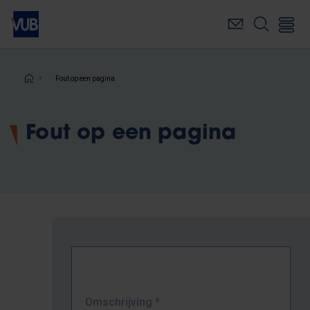
Overslaan
en
naar
de
inhoud
Kruimelpad
Fout op een pagina
gaan
Fout op een pagina
Omschrijving
*