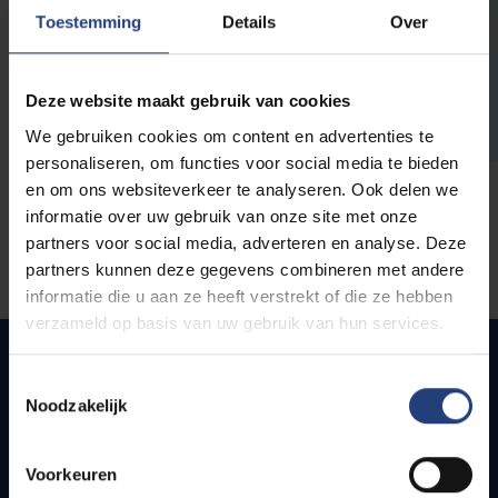
opleidingen
Toestemming
Details
Over
Deze website maakt gebruik van cookies
We gebruiken cookies om content en advertenties te
personaliseren, om functies voor social media te bieden
en om ons websiteverkeer te analyseren. Ook delen we
informatie over uw gebruik van onze site met onze
partners voor social media, adverteren en analyse. Deze
partners kunnen deze gegevens combineren met andere
informatie die u aan ze heeft verstrekt of die ze hebben
verzameld op basis van uw gebruik van hun services.
Toestemmingsselectie
Noodzakelijk
Snel naar
Webmail
Voorkeuren
Jobs