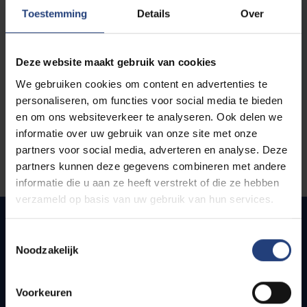
opleidingen
Toestemming
Details
Over
Deze website maakt gebruik van cookies
We gebruiken cookies om content en advertenties te
personaliseren, om functies voor social media te bieden
en om ons websiteverkeer te analyseren. Ook delen we
informatie over uw gebruik van onze site met onze
partners voor social media, adverteren en analyse. Deze
partners kunnen deze gegevens combineren met andere
informatie die u aan ze heeft verstrekt of die ze hebben
verzameld op basis van uw gebruik van hun services.
Toestemmingsselectie
Noodzakelijk
Snel naar
Webmail
Voorkeuren
Jobs