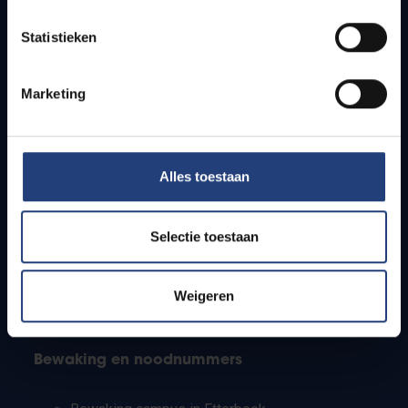
Lesroosters
Statistieken
Bereikbaarheid
Onderzoeksgroepen
Campusfaciliteiten
Marketing
Info voor
Alles toestaan
Pers
Studenten
Personeel
Selectie toestaan
PhD-studenten
Leerkrachten en secundaire scholen
Werkstudenten
Weigeren
Internationale studenten
Bewaking en noodnummers