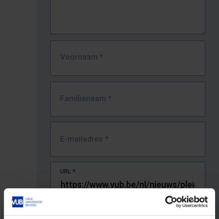
Voornaam
*
Familienaam
*
E-mailadres
*
URL
*
De volledige URL van de pagina waar je de fout zag.
Bv. https://www.vub.be/nl/studeren-aan-de-vub/alle-