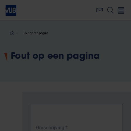
Overslaan
en
naar
de
inhoud
Kruimelpad
Fout op een pagina
gaan
Fout op een pagina
Omschrijving
*