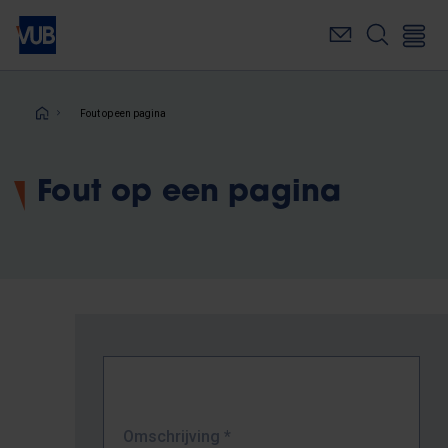
Overslaan
en
naar
de
inhoud
Kruimelpad
Fout op een pagina
gaan
Fout op een pagina
Omschrijving
*