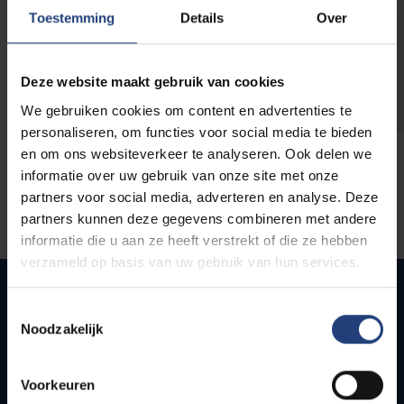
opleidingen
Toestemming
Details
Over
Deze website maakt gebruik van cookies
We gebruiken cookies om content en advertenties te
personaliseren, om functies voor social media te bieden
en om ons websiteverkeer te analyseren. Ook delen we
informatie over uw gebruik van onze site met onze
partners voor social media, adverteren en analyse. Deze
partners kunnen deze gegevens combineren met andere
informatie die u aan ze heeft verstrekt of die ze hebben
verzameld op basis van uw gebruik van hun services.
Toestemmingsselectie
Noodzakelijk
Snel naar
Webmail
Voorkeuren
Jobs