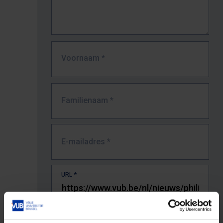
Voornaam
*
Familienaam
*
E-mailadres
*
URL
*
De volledige URL van de pagina waar je de fout zag.
Bv. https://www.vub.be/nl/studeren-aan-de-vub/alle-