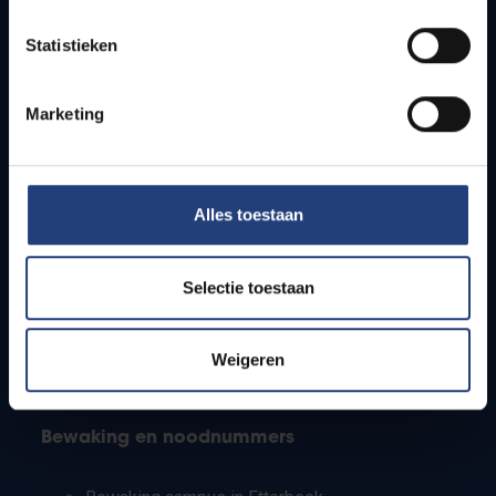
Lesroosters
Statistieken
Bereikbaarheid
Onderzoeksgroepen
Campusfaciliteiten
Marketing
Info voor
Alles toestaan
Pers
Studenten
Personeel
Selectie toestaan
PhD-studenten
Leerkrachten en secundaire scholen
Werkstudenten
Weigeren
Internationale studenten
Bewaking en noodnummers