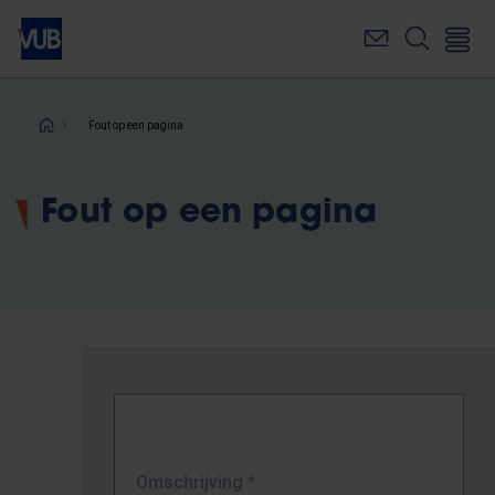
Overslaan
en
naar
de
inhoud
Kruimelpad
Fout op een pagina
gaan
Fout op een pagina
Omschrijving
*