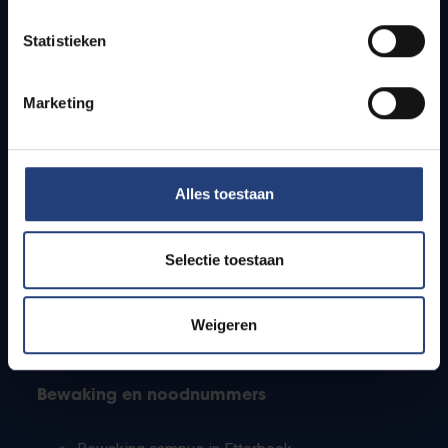
Lesroosters
Statistieken
Bereikbaarheid
Onderzoeksgroepen
Campusfaciliteiten
Marketing
Info voor
Alles toestaan
Pers
Studenten
Personeel
Selectie toestaan
PhD-studenten
Leerkrachten en secundaire scholen
Werkstudenten
Weigeren
Internationale studenten
Bewaking en noodnummers