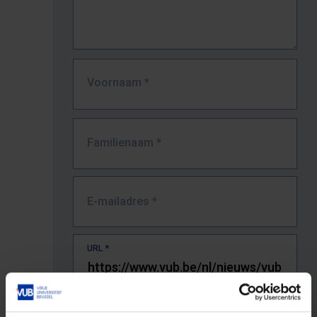
Voornaam
*
Familienaam
*
E-mailadres
*
URL
*
De volledige URL van de pagina waar je de fout zag.
Bv. https://www.vub.be/nl/studeren-aan-de-vub/alle-