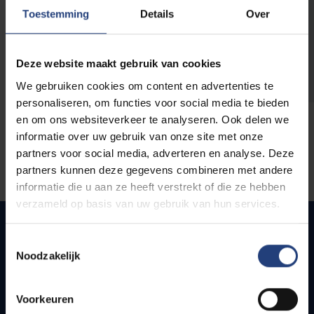
opleidingen
Toestemming
Details
Over
Deze website maakt gebruik van cookies
We gebruiken cookies om content en advertenties te
personaliseren, om functies voor social media te bieden
en om ons websiteverkeer te analyseren. Ook delen we
informatie over uw gebruik van onze site met onze
partners voor social media, adverteren en analyse. Deze
partners kunnen deze gegevens combineren met andere
informatie die u aan ze heeft verstrekt of die ze hebben
verzameld op basis van uw gebruik van hun services.
Toestemmingsselectie
Noodzakelijk
Snel naar
Webmail
Voorkeuren
Jobs