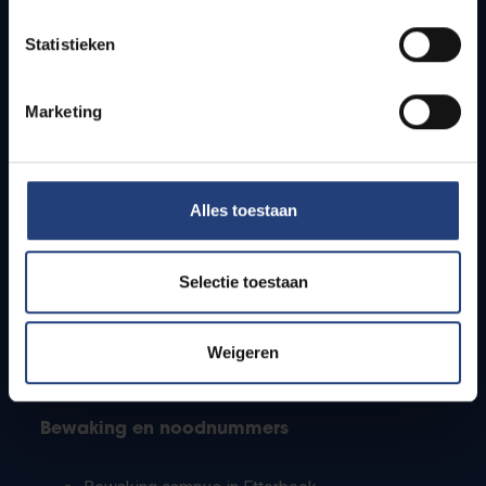
Lesroosters
Statistieken
Bereikbaarheid
Onderzoeksgroepen
Campusfaciliteiten
Marketing
Info voor
Alles toestaan
Pers
Studenten
Personeel
Selectie toestaan
PhD-studenten
Leerkrachten en secundaire scholen
Werkstudenten
Weigeren
Internationale studenten
Bewaking en noodnummers