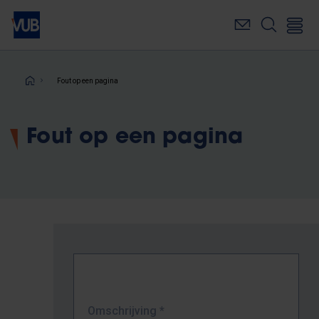
Overslaan
en
naar
de
inhoud
Kruimelpad
Fout op een pagina
gaan
Fout op een pagina
Omschrijving
*