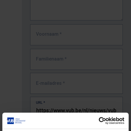
Voornaam
*
Familienaam
*
E-mailadres
*
URL
*
De volledige URL van de pagina waar je de fout zag.
Bv. https://www.vub.be/nl/studeren-aan-de-vub/alle-