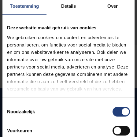
opleidingen
Toestemming
Details
Over
Deze website maakt gebruik van cookies
We gebruiken cookies om content en advertenties te
personaliseren, om functies voor social media te bieden
en om ons websiteverkeer te analyseren. Ook delen we
informatie over uw gebruik van onze site met onze
partners voor social media, adverteren en analyse. Deze
partners kunnen deze gegevens combineren met andere
informatie die u aan ze heeft verstrekt of die ze hebben
verzameld op basis van uw gebruik van hun services.
Toestemmingsselectie
Noodzakelijk
Snel naar
Webmail
Voorkeuren
Jobs