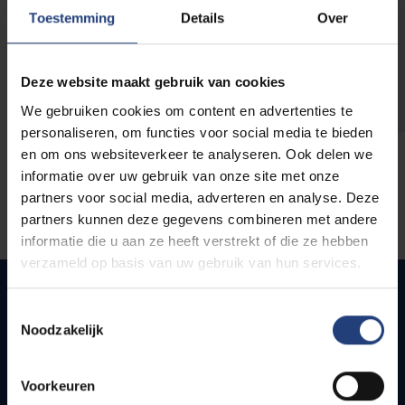
opleidingen
Toestemming
Details
Over
Deze website maakt gebruik van cookies
We gebruiken cookies om content en advertenties te
personaliseren, om functies voor social media te bieden
en om ons websiteverkeer te analyseren. Ook delen we
informatie over uw gebruik van onze site met onze
partners voor social media, adverteren en analyse. Deze
partners kunnen deze gegevens combineren met andere
informatie die u aan ze heeft verstrekt of die ze hebben
verzameld op basis van uw gebruik van hun services.
Toestemmingsselectie
Noodzakelijk
Snel naar
Webmail
Voorkeuren
Jobs