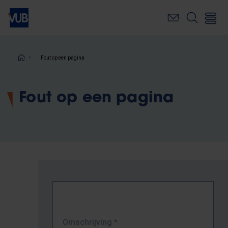
Overslaan
en
naar
de
inhoud
Kruimelpad
Fout op een pagina
gaan
Fout op een pagina
Omschrijving
*