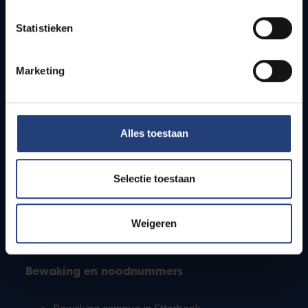
Lesroosters
Statistieken
Bereikbaarheid
Onderzoeksgroepen
Campusfaciliteiten
Marketing
Info voor
Alles toestaan
Pers
Studenten
Personeel
Selectie toestaan
PhD-studenten
Leerkrachten en secundaire scholen
Werkstudenten
Weigeren
Internationale studenten
Bewaking en noodnummers