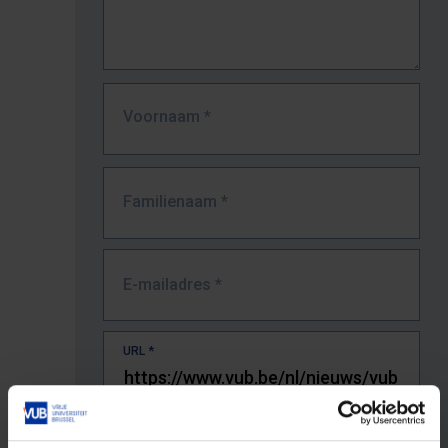
Voornaam
*
Familienaam
*
E-mailadres
*
URL
*
De volledige URL van de pagina waar je de fout zag.
Bv. https://www.vub.be/nl/studeren-aan-de-vub/alle-