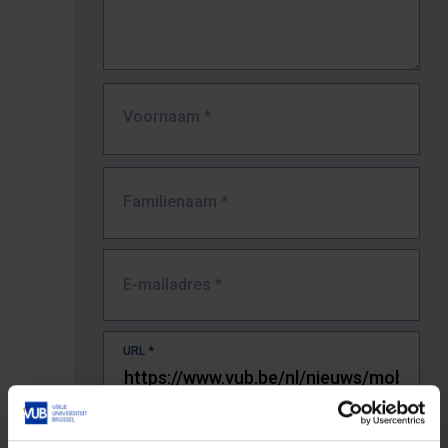
Voornaam
*
Familienaam
*
E-mailadres
*
URL
*
De volledige URL van de pagina waar je de fout zag.
Bv. https://www.vub.be/nl/studeren-aan-de-vub/alle-