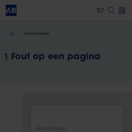
Overslaan
en
naar
de
inhoud
Kruimelpad
Fout op een pagina
gaan
Fout op een pagina
Omschrijving
*