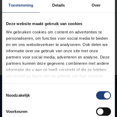
opleidingen
Toestemming
Details
Over
Deze website maakt gebruik van cookies
We gebruiken cookies om content en advertenties te
personaliseren, om functies voor social media te bieden
en om ons websiteverkeer te analyseren. Ook delen we
informatie over uw gebruik van onze site met onze
partners voor social media, adverteren en analyse. Deze
partners kunnen deze gegevens combineren met andere
informatie die u aan ze heeft verstrekt of die ze hebben
verzameld op basis van uw gebruik van hun services.
Toestemmingsselectie
Noodzakelijk
Snel naar
Webmail
Voorkeuren
Jobs