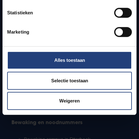
Lesroosters
Statistieken
Bereikbaarheid
Onderzoeksgroepen
Campusfaciliteiten
Marketing
Info voor
Alles toestaan
Pers
Studenten
Personeel
Selectie toestaan
PhD-studenten
Leerkrachten en secundaire scholen
Werkstudenten
Weigeren
Internationale studenten
Bewaking en noodnummers